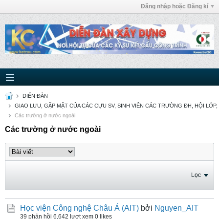
Đăng nhập hoặc Đăng kí
DIỄN ĐÀN
GIAO LƯU, GẶP MẶT CỦA CÁC CỰU SV, SINH VIÊN CÁC TRƯỜNG ĐH, HỘI LỚP,
Các trường ở nước ngoài
Các trường ở nước ngoài
Lọc
Học viện Công nghệ Châu Á (AIT)
bởi
Nguyen_AIT
39 phản hồi
6,642 lượt xem
0 likes