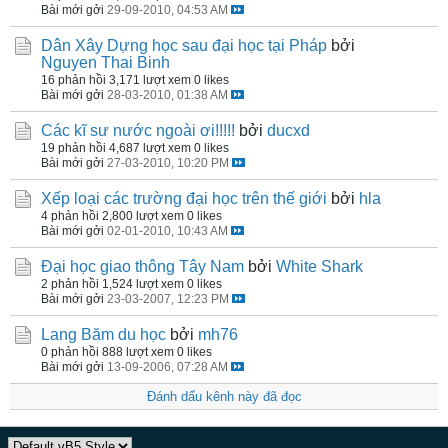
Bài mới gởi
29-09-2010, 04:53 AM
Dân Xây Dựng học sau đại học tại Pháp
bởi
Nguyen Thai Binh
16 phản hồi
3,171 lượt xem
0 likes
Bài mới gởi
28-03-2010, 01:38 AM
Các kĩ sư nước ngoài ơi!!!!!
bởi
ducxd
19 phản hồi
4,687 lượt xem
0 likes
Bài mới gởi
27-03-2010, 10:20 PM
Xếp loại các trường đại học trên thế giới
bởi
hla
4 phản hồi
2,800 lượt xem
0 likes
Bài mới gởi
02-01-2010, 10:43 AM
Đại học giao thông Tây Nam
bởi
White Shark
2 phản hồi
1,524 lượt xem
0 likes
Bài mới gởi
23-03-2007, 12:23 PM
Lang Băm du học
bởi
mh76
0 phản hồi
888 lượt xem
0 likes
Bài mới gởi
13-09-2006, 07:28 AM
Đánh dấu kênh này đã đọc