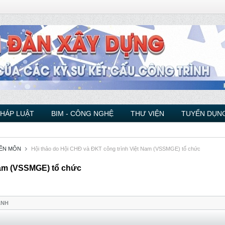
PHÁP LUẬT
BIM - CÔNG NGHỆ
THƯ VIỆN
TUYỂN DỤNG
YÊN MÔN
Hội thảo do Hội CHĐ và ĐKT công trình Việt Nam (VSSMGE) tổ chức
Nam (VSSMGE) tổ chức
ẢNH