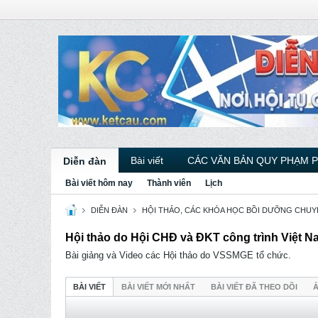
Bài viết
CÁC VĂN BẢN QUY PHẠM 
Diễn đàn
Bài viết hôm nay
Thành viên
Lịch
DIỄN ĐÀN
HỘI THẢO, CÁC KHÓA HỌC BỒI DƯỠNG CHU
Hội thảo do Hội CHĐ và ĐKT công trình Việt 
Bài giảng và Video các Hội thảo do VSSMGE tổ chức.
BÀI VIẾT
BÀI VIẾT MỚI NHẤT
BÀI VIẾT ĐÃ THEO DÕI