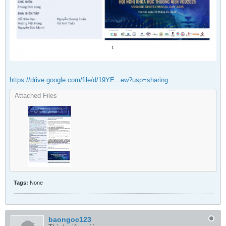
https://drive.google.com/file/d/19YE...ew?usp=sharing
Attached Files
Tags:
None
baongoc123