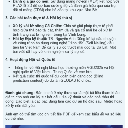
Đánh giá gia cố nền:
Sử dụng mạng nơ-ron (MLP) kết hợp với
PLAXIS 2D để dự báo cường độ và đánh giá hiệu quả của trụ
đất xi măng (CDM) cho hố đào tại khu vực Nhà Bè.
3. Các bài toán thực tế & Hồi ký thú vị
Xử lý xói lở sông Cổ Chiên:
Chia sẻ giải pháp thực tế phối
hợp giữa thả bao tải cát, thảm đá và gia cố mái kè để xử lý
tình trạng sạt lở nghiêm trọng tại Vĩnh Long.
Hồi ký Địa kỹ thuật:
TS. Nguyễn Anh Dũng kể lại câu chuyện
về công trình áp dụng công nghệ "đinh đất" (Soil Nailing) đầu
tiên tại Việt Nam để xử lý sự cố trượt mái dốc tại Đà Lạt. Một
bài viết rất hay về kinh nghiệm xử lý sự cố.
4. Hoạt động Hội và Quốc tế
Thông tin về Hội nghị khoa học thường niên VGD2025 và Hội
nghị quốc tế Việt Nam - Trung Quốc về cọc lớn.
Kết quả cuộc thi quốc tế dự đoán biến dạng cọc (Blind
prediction contest) do dự án GEOLAB tổ chức.
Đánh giá chung:
Bản tin số 9 này thực sự là một tài liệu tham khảo
giá trị cho anh em kỹ sư kết cấu, địa kỹ thuật và các nhà thầu thi
công. Đặc biệt là các bác đang làm các dự án hố đào sâu, Metro hoặc
xử lý nền đất yếu.
Anh em có thể tìm đọc chi tiết file PDF để xem các biểu đồ và số liệu
cụ thể nhé.