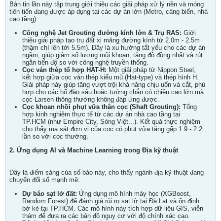
Bản tin lần này tập trung giới thiệu các giải pháp xử lý nền và móng
tiên tiến đang được áp dụng tại các dự án lớn (Metro, cảng biển, nhà
cao tầng):
Công nghệ Jet Grouting đường kính lớn & Trụ RAS:
Giới
thiệu giải pháp tạo trụ đất xi măng đường kính từ 2.0m - 2.5m
(thậm chí lên tới 5.5m). Đây là xu hướng tất yếu cho các dự án
ngầm, giúp giảm số lượng mũi khoan, tăng độ đồng nhất và rút
ngắn tiến độ so với công nghệ truyền thống.
Cọc ván thép tổ hợp HAT-H:
Một giải pháp từ Nippon Steel,
kết hợp giữa cọc ván thép kiểu mũ (Hat-type) và thép hình H.
Giải pháp này giúp tăng vượt trội khả năng chịu uốn và cắt, phù
hợp cho các hố đào sâu hoặc tường chắn có chiều cao lớn mà
cọc Larsen thông thường không đáp ứng được.
Cọc khoan nhồi phụt vữa thân cọc (Shaft Grouting):
Tổng
hợp kinh nghiệm thực tế từ các dự án nhà cao tầng tại
TP.HCM (như Empire City, Sóng Việt...). Kết quả thực nghiệm
cho thấy ma sát đơn vị của cọc có phụt vữa tăng gấp 1.9 - 2.2
lần so với cọc thường.
2. Ứng dụng AI và Machine Learning trong Địa kỹ thuật
Đây là điểm sáng của số báo này, cho thấy ngành địa kỹ thuật đang
chuyển đổi số mạnh mẽ:
Dự báo sạt lở đất:
Ứng dụng mô hình máy học (XGBoost,
Random Forest) để đánh giá rủi ro sạt lở tại Đà Lạt và ổn định
bờ kè tại TP.HCM. Các mô hình này tích hợp dữ liệu GIS, viễn
thám để đưa ra các bản đồ nguy cơ với độ chính xác cao.