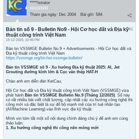
*****istrator
Tham gia ngày:
Dec 2004
Bài gởi:
584
Bản tin số 9 - Bulletin No9 - Hội Cơ học đất và Địa kỹ
#1
thuật công trình Việt Nam
15-12-2025, 10:46 PM
Bản tin VSSMGE Bulletin No.9 + Advertisements - Hội Cơ học đất và
Địa kỹ thuật công trình Việt Nam
https://vssmge.org/tin-hoi-vssmge-bulletin/
Bản tin VSSMGE số 9 - Xu hướng Địa kỹ thuật 2025: AI, Jet
Grouting đường kính lớn & Cọc ván thép HAT-H
Chào anh em diễn đàn KetCau,
Hội Cơ học đất và Địa kỹ thuật công trình Việt Nam (VSSMGE) vừa
phát hành
Bản tin VSSMGE Bulletin No.9 (Tháng 12/2025)
. Số này
có rất nhiều bài viết chất lượng, cập nhật các xu hướng công nghệ thi
công mới và đặc biệt là sự đổ bộ mạnh mẽ của trí tuệ nhân tạo
(AI/Machine Learning) vào lĩnh vực địa kỹ thuật.
Mình xin tóm tắt một số nội dung chính đáng chú ý để anh em cùng
thảo luận:
1. Xu hướng công nghệ thi công nền móng mới