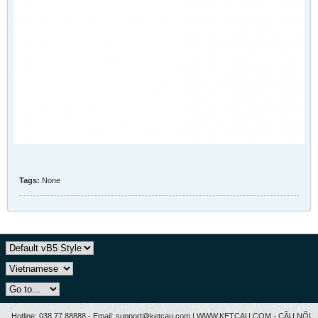
Tags:
None
Hotline: 038.77 88888 - Email: support@ketcau.com | WWW.KETCAU.COM - CẦU NỐI