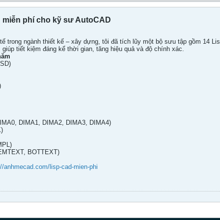
D miễn phí cho kỹ sư AutoCAD
tế trong ngành thiết kế – xây dựng, tôi đã tích lũy một bộ sưu tập gồm 14 
giúp tiết kiệm đáng kể thời gian, tăng hiệu quả và độ chính xác.
 năm
(SD)
)
(DIMA0, DIMA1, DIMA2, DIMA3, DIMA4)
)
(MPL)
THEMTEXT, BOTTEXT)
://anhmecad.com/lisp-cad-mien-phi