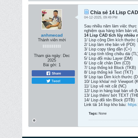
Chia sẻ 14 Lisp CA
04-12-2025, 09:49 PM
Sau nhiều năm làm việc thực 
nghiệm qua hàng trăm bản vẽ, 
anhmecad
14 Lisp CAD tích lũy nhiều
Thành viên mới
1/ Lisp cộng Dim kích thước 
2/ Lisp làm nhẹ bản vẽ (PDI)
3/ Lisp copy tăng dần (C+)
4/ Lisp tính tổng chiều dài (TL
Tham gia ngày:
Dec
5/ Lisp đổi màu Layer (DM)
2025
6/ Lisp cắt chân Dim (CD)
Bài gởi:
1
7/ Lisp thống kê Block (TKB)
8/ Lisp thống kê Text (TKT)
Share
9/ Lisp tạo Dim kích thước 
Tweet
10/ Lisp khóa/ mở Viewport (K
11/ Lisp vẽ nét cắt (NC)
12/ Lisp in hàng loạt bản vẽ 
13/ Lisp thêm/ bớt TEXT (
14/ Lisp đổi tên Block (DTB)
Link tải 14 lisp kho báu:
https
Tags:
None