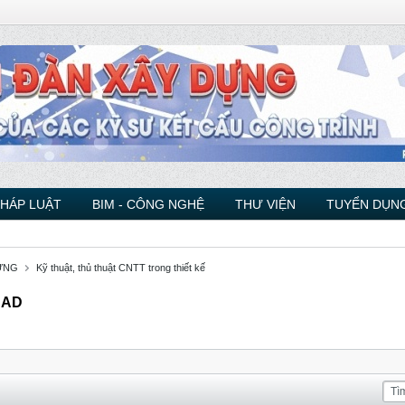
PHÁP LUẬT
BIM - CÔNG NGHỆ
THƯ VIỆN
TUYỂN DỤNG
ỰNG
Kỹ thuật, thủ thuật CNTT trong thiết kế
oCAD