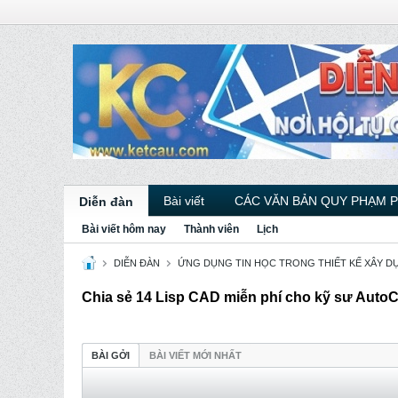
Bài viết
CÁC VĂN BẢN QUY PHẠM 
Diễn đàn
Bài viết hôm nay
Thành viên
Lịch
DIỄN ĐÀN
ỨNG DỤNG TIN HỌC TRONG THIẾT KẾ XÂY D
Chia sẻ 14 Lisp CAD miễn phí cho kỹ sư Aut
BÀI GỞI
BÀI VIẾT MỚI NHẤT