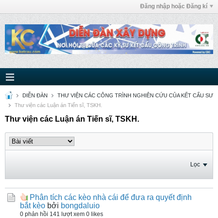
Đăng nhập hoặc Đăng kí
DIỄN ĐÀN
THƯ VIỆN CÁC CÔNG TRÌNH NGHIÊN CỨU CỦA KẾT CẤU SƯ
Thư viện các Luận án Tiến sĩ, TSKH.
Thư viện các Luận án Tiến sĩ, TSKH.
Lọc
Phân tích các kèo nhà cái để đưa ra quyết định
bắt kèo
bởi
bongdaluio
0 phản hồi
141 lượt xem
0 likes