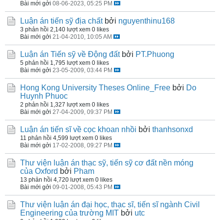
Bài mới gởi
08-06-2023, 05:25 PM
Luận án tiến sỹ địa chất
bởi
nguyenthinu168
3 phản hồi
2,140 lượt xem
0 likes
Bài mới gởi
21-04-2010, 10:05 AM
Luận án Tiến sỹ về Động đất
bởi
PT.Phuong
5 phản hồi
1,795 lượt xem
0 likes
Bài mới gởi
23-05-2009, 03:44 PM
Hong Kong University Theses Online_Free
bởi
Do
Huynh Phuoc
2 phản hồi
1,327 lượt xem
0 likes
Bài mới gởi
27-04-2009, 09:37 PM
Luận án tiến sĩ về cọc khoan nhồi
bởi
thanhsonxd
11 phản hồi
4,599 lượt xem
0 likes
Bài mới gởi
17-02-2008, 09:27 PM
Thư viện luận án thạc sỹ, tiến sỹ cơ đất nền móng
của Oxford
bởi
Pham
13 phản hồi
4,720 lượt xem
0 likes
Bài mới gởi
09-01-2008, 05:43 PM
Thư viện luận án đại học, thạc sĩ, tiến sĩ ngành Civil
Engineering của trường MIT
bởi
utc