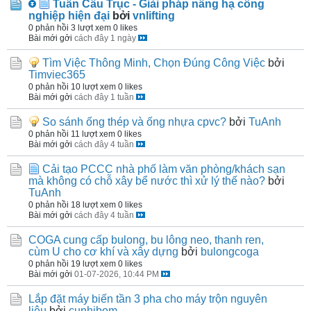
Tuấn Cầu Trục - Giải pháp nâng hạ công
nghiệp hiện đại
bởi
vnlifting
0 phản hồi
3 lượt xem
0 likes
Bài mới gởi
cách đây 1 ngày
Tìm Việc Thông Minh, Chọn Đúng Công Việc
bởi
Timviec365
0 phản hồi
10 lượt xem
0 likes
Bài mới gởi
cách đây 1 tuần
So sánh ống thép và ống nhựa cpvc?
bởi
TuAnh
0 phản hồi
11 lượt xem
0 likes
Bài mới gởi
cách đây 4 tuần
Cải tạo PCCC nhà phố làm văn phòng/khách sạn
mà không có chỗ xây bể nước thì xử lý thế nào?
bởi
TuAnh
0 phản hồi
18 lượt xem
0 likes
Bài mới gởi
cách đây 4 tuần
COGA cung cấp bulong, bu lông neo, thanh ren,
cùm U cho cơ khí và xây dựng
bởi
bulongcoga
0 phản hồi
19 lượt xem
0 likes
Bài mới gởi
01-07-2026, 10:44 PM
Lắp đặt máy biến tần 3 pha cho máy trộn nguyên
liệu
bởi
cunhibom