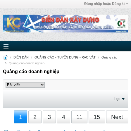
Đăng nhập hoặc Đăng kí
DIỄN ĐÀN
QUẢNG CÁO - TUYỂN DỤNG - RAO VẶT
Quảng cáo
Quảng cáo doanh nghiệp
Quảng cáo doanh nghiệp
Lọc
1
2
3
4
11
15
Next