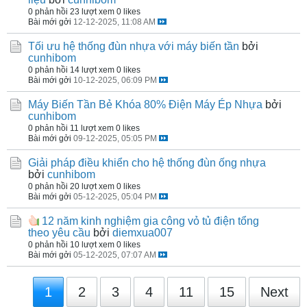
0 phản hồi
23 lượt xem
0 likes
Bài mới gởi
12-12-2025, 11:08 AM
Tối ưu hệ thống đùn nhựa với máy biến tần
bởi
cunhibom
0 phản hồi
14 lượt xem
0 likes
Bài mới gởi
10-12-2025, 06:09 PM
Máy Biến Tần Bẻ Khóa 80% Điện Máy Ép Nhựa
bởi
cunhibom
0 phản hồi
11 lượt xem
0 likes
Bài mới gởi
09-12-2025, 05:05 PM
Giải pháp điều khiển cho hệ thống đùn ống nhựa
bởi
cunhibom
0 phản hồi
20 lượt xem
0 likes
Bài mới gởi
05-12-2025, 05:04 PM
12 năm kinh nghiệm gia công vỏ tủ điện tổng
theo yêu cầu
bởi
diemxua007
0 phản hồi
10 lượt xem
0 likes
Bài mới gởi
05-12-2025, 07:07 AM
1
2
3
4
11
15
Next