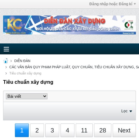
Đăng nhập hoặc Đăng kí
DIỄN ĐÀN
CÁC VĂN BẢN QUY PHẠM PHÁP LUẬT, QUY CHUẨN, TIÊU CHUẨN XÂY DỰNG, SÁ
Tiêu chuẩn xây dựng
Tiêu chuẩn xây dựng
Lọc
1
2
3
4
11
28
Next