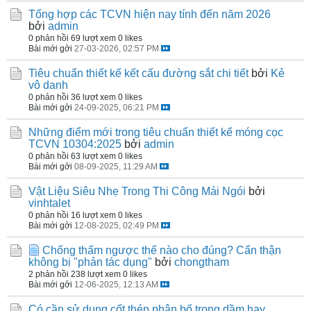
Tổng hợp các TCVN hiện nay tính đến năm 2026
bởi
admin
0 phản hồi
69 lượt xem
0 likes
Bài mới gởi
27-03-2026, 02:57 PM
Tiêu chuẩn thiết kế kết cấu đường sắt chi tiết
bởi
Kẻ
vô danh
0 phản hồi
36 lượt xem
0 likes
Bài mới gởi
24-09-2025, 06:21 PM
Những điểm mới trong tiêu chuẩn thiết kế móng cọc
TCVN 10304:2025
bởi
admin
0 phản hồi
63 lượt xem
0 likes
Bài mới gởi
08-09-2025, 11:29 AM
Vật Liệu Siêu Nhẹ Trong Thi Công Mái Ngói
bởi
vinhtalet
0 phản hồi
16 lượt xem
0 likes
Bài mới gởi
12-08-2025, 02:49 PM
Chống thấm ngược thế nào cho đúng? Cẩn thận
không bị "phản tác dụng"
bởi
chongtham
2 phản hồi
238 lượt xem
0 likes
Bài mới gởi
12-06-2025, 12:13 AM
Có cần sử dụng cốt thép phân bố trong dầm hay