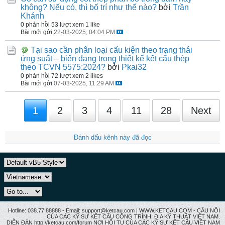
không? Nếu có, thì bố trí như thế nào?
bởi
Trần
Khánh
0 phản hồi
53 lượt xem
1 like
Bài mới gởi
22-03-2025, 04:04 PM
Tại sao cần phân loại cấu kiện theo trạng thái
ứng suất – biến dạng trong thiết kế kết cấu thép
theo TCVN 5575:2024?
bởi
Pkai32
0 phản hồi
72 lượt xem
2 likes
Bài mới gởi
07-03-2025, 11:29 AM
1
2
3
4
11
28
Next
Đánh dấu kênh này đã đọc
Hotline: 038.77 88888 - Email: support@ketcau.com | WWW.KETCAU.COM - CẦU NỐI
CỦA CÁC KỸ SƯ KẾT CẤU CÔNG TRÌNH, ĐỊA KỸ THUẬT VIỆT NAM.
DIỄN ĐÀN http://ketcau.com/forum NƠI HỘI TỤ CỦA CÁC KỸ SƯ KẾT CÂU VIỆT NAM