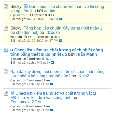
Sticky:
Danh mục tiêu chuẩn việt nam về thi công
và nghiệm thu
bởi
admin
0 phản hồi
151 lượt xem
0 likes
Bài mới gởi
04-04-2024, 10:56 AM
Sticky:
Tổng hợp tiêu chuẩn Xây dựng (mỗi ngày 1
bộ cho đến hết)
bởi
dzodzo
56 phản hồi
16,139 lượt xem
0 likes
Bài mới gởi
21-09-2010, 04:27 PM
Checklist kiểm tra chất lượng cách nhiệt công
trình bằng thiết bị đo nhiệt độ
bởi
Tuấn Mạnh
1 response
9 lượt xem
0 likes
Bài mới gởi
cách đây 6 ngày
Bạn đã xây dựng thói quen chăm sóc bản thân bằng
thực phẩm bổ sung như thế nào?
bởi
Kols2
0 phản hồi
7 lượt xem
0 likes
Bài mới gởi
cách đây 1 tuần
Checklist kiểm tra hồ sơ và chất lượng vật tư
M&E trước khi đưa vào công trình
bởi
Zencomex_ZCM
0 phản hồi
8 lượt xem
0 likes
Bài mới gởi
cách đây 2 tuần