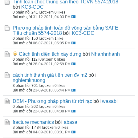
Tính toán chọc thủng sàn theo TCVN 5574:2018
bởi
KC3-CDC
0 phản hồi
241 lượt xem
0 likes
Bài mới gởi
31-12-2021, 04:03 PM
Phương pháp tính toán độ võng sàn bằng SAFE
Tiêu chuẩn 5574-2018
bởi
KC3-CDC
0 phản hồi
150 lượt xem
1 like
Bài mới gởi
06-07-2021, 05:05 PM
Cách tính diện tích xây dựng
bởi
Nhanhnhanh
0 phản hồi
112 lượt xem
0 likes
Bài mới gởi
28-04-2021, 02:59 PM
cách tính thành giá tiền trên đv m2
bởi
nghiemkhuong
3 phản hồi
701 lượt xem
0 likes
Bài mới gởi
23-09-2010, 06:44 PM
DEM - Phương pháp phần tử rời rạc
bởi
wasabi
0 phản hồi
202 lượt xem
0 likes
Bài mới gởi
22-09-2010, 04:38 PM
fracture mechanics
bởi
abasa
3 phản hồi
1,484 lượt xem
0 likes
Bài mới gởi
04-09-2010, 03:01 PM