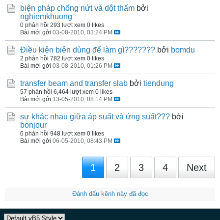
biện pháp chống nứt và dột thấm
bởi
nghiemkhuong
0 phản hồi
293 lượt xem
0 likes
Bài mới gởi
03-08-2010, 03:24 PM
Điều kiện biên dùng để làm gì???????
bởi
bomdu
2 phản hồi
782 lượt xem
0 likes
Bài mới gởi
03-08-2010, 01:26 PM
transfer beam and transfer slab
bởi
tiendung
57 phản hồi
6,464 lượt xem
0 likes
Bài mới gởi
13-05-2010, 08:14 PM
sự khác nhau giữa áp suất và ứng suất???
bởi
bonjour
6 phản hồi
948 lượt xem
0 likes
Bài mới gởi
06-05-2010, 08:43 PM
1
2
3
4
Next
Đánh dấu kênh này đã đọc