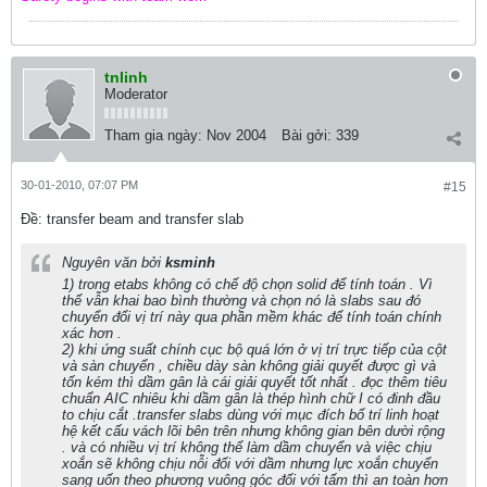
tnlinh
Moderator
Tham gia ngày:
Nov 2004
Bài gởi:
339
30-01-2010, 07:07 PM
#15
Ðề: transfer beam and transfer slab
Nguyên văn bởi
ksminh
1) trong etabs không có chế độ chọn solid để tính toán . Vì
thế vẫn khai bao bình thường và chọn nó là slabs sau đó
chuyển đổi vị trí này qua phần mềm khác để tính toán chính
xác hơn .
2) khi ứng suất chính cục bộ quá lớn ở vị trí trực tiếp của cột
và sàn chuyển , chiều dày sàn không giải quyết được gì và
tốn kém thì dầm gân là cái giải quyết tốt nhất . đọc thêm tiêu
chuẩn AIC nhiêu khi dầm gân là thép hình chữ I có đinh đầu
to chịu cắt .transfer slabs dùng với mục đích bố trí linh hoạt
hệ kết cấu vách lõi bên trên nhưng không gian bên dười rộng
. và có nhiều vị trí không thể làm dầm chuyển và việc chịu
xoắn sẽ không chịu nỗi đối với dầm nhưng lực xoắn chuyển
sang uốn theo phương vuông góc đối với tấm thì an toàn hơn