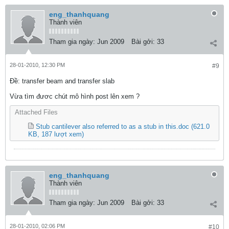
eng_thanhquang
Thành viên
Tham gia ngày:
Jun 2009
Bài gởi:
33
28-01-2010, 12:30 PM
#9
Ðề: transfer beam and transfer slab
Vừa tìm đươc chút mô hình post lên xem ?
Attached Files
Stub cantilever also referred to as a stub in this.doc
(621.0
KB, 187 lượt xem)
eng_thanhquang
Thành viên
Tham gia ngày:
Jun 2009
Bài gởi:
33
28-01-2010, 02:06 PM
#10