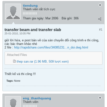
tiendung
Thành viên rất tích cực
Tham gia ngày:
Mar 2006
Bài gởi:
306
transfer beam and transfer slab
#1
25-01-2010, 10:05 PM
giữ lời hứa, e post bản vẽ của sàn chuyển đổi công trình e thi công,
các bác tham khảo nhé
2 file :
http://rapidshare.com/files/34085231...n_doi.dwg.html
Attached Files
thep san.rar
(1.96 MB, 509 lượt xem)
Thiết kế và thi công !!!
Tags:
None
eng_thanhquang
Thành viên