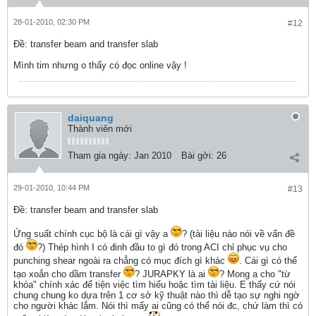
28-01-2010, 02:30 PM
#12
Ðề: transfer beam and transfer slab
Mình tim nhưng o thấy có đọc online vậy !
daiquang
Thành viên mới
Tham gia ngày:
Jan 2010
Bài gởi:
26
29-01-2010, 10:44 PM
#13
Ðề: transfer beam and transfer slab
Ứng suất chính cục bộ là cái gì vậy a
? (tài liệu nào nói về vấn đề
đó
?) Thép hình I có đinh đầu to gì đó trong ACI chỉ phục vụ cho
punching shear ngoài ra chẳng có mục đích gì khác
. Cái gì có thể
tạo xoắn cho dầm transfer
? JURAPKY là ai
? Mong a cho "từ
khóa" chính xác để tiện việc tìm hiểu hoặc tìm tài liệu. E thấy cứ nói
chung chung ko dựa trên 1 cơ sở kỹ thuật nào thì dễ tạo sự nghi ngờ
cho người khác lắm. Nói thì mấy ai cũng có thể nói đc, chứ làm thì có