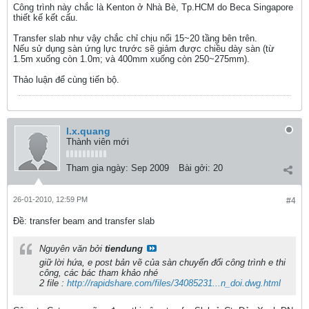
Công trình này chắc là Kenton ở Nhà Bè, Tp.HCM do Beca Singapore
thiết kế kết cấu.
Transfer slab như vậy chắc chỉ chịu nổi 15~20 tầng bên trên.
Nếu sử dụng sàn ứng lực trước sẽ giảm được chiều dày sàn (từ
1.5m xuống còn 1.0m; và 400mm xuống còn 250~275mm).
Thảo luận để cùng tiến bộ.
l.x.quang
Thành viên mới
Tham gia ngày:
Sep 2009
Bài gởi:
20
26-01-2010, 12:59 PM
#4
Ðề: transfer beam and transfer slab
Nguyên văn bởi
tiendung
giữ lời hứa, e post bản vẽ của sàn chuyển đổi công trình e thi
công, các bác tham khảo nhé
2 file :
http://rapidshare.com/files/34085231...n_doi.dwg.html