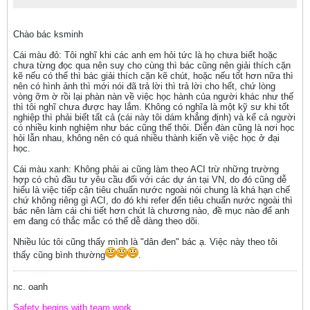
Chào bác ksminh
Cái màu đỏ: Tôi nghĩ khi các anh em hỏi tức là họ chưa biết hoặc
chưa từng đọc qua nên suy cho cùng thì bác cũng nên giải thích cặn
kẽ nếu có thể thì bác giải thích cặn kẽ chút, hoặc nếu tốt hơn nữa thì
nên có hình ảnh thì mới nói đã trả lời thì trả lời cho hết, chứ lòng
vòng ỡm ờ rồi lại phàn nàn về việc học hành của người khác như thế
thì tôi nghĩ chưa được hay lắm. Không có nghĩa là một kỹ sư khi tốt
nghiệp thì phải biết tất cả (cái này tôi dám khẳng định) và kể cả người
có nhiều kinh nghiệm như bác cũng thế thôi. Diễn đàn cũng là nơi học
hỏi lẫn nhau, không nên có quá nhiều thành kiến về việc học ở đại
học.
Cái màu xanh: Không phải ai cũng làm theo ACI trừ những trường
hợp có chủ đầu tư yêu cầu đối với các dự án tại VN, do đó cũng dễ
hiểu là việc tiếp cận tiêu chuẩn nước ngoài nói chung là khá hạn chế
chứ không riêng gì ACI, do đó khi refer đến tiêu chuẩn nước ngoài thì
bác nên làm cái chi tiết hơn chút là chương nào, đề mục nào để anh
em đang có thắc mắc có thể dễ dàng theo dõi.
Nhiều lúc tôi cũng thấy mình là "dân đen" bác ạ. Việc này theo tôi
thấy cũng bình thường
.
nc. oanh
Safety begins with team work