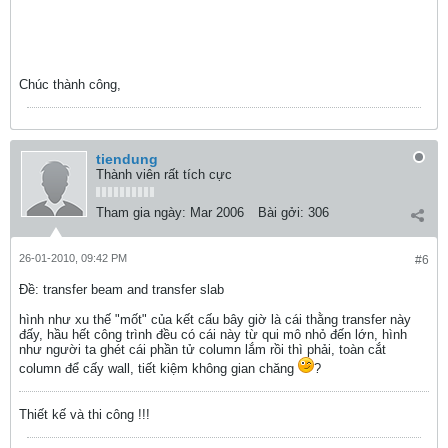
Chúc thành công,
tiendung
Thành viên rất tích cực
Tham gia ngày:
Mar 2006
Bài gởi:
306
26-01-2010, 09:42 PM
#6
Ðề: transfer beam and transfer slab
hình như xu thế "mốt" của kết cấu bây giờ là cái thằng transfer này
đấy, hầu hết công trình đều có cái này từ qui mô nhỏ đến lớn, hình
như người ta ghét cái phần tử column lắm rồi thì phải, toàn cắt
column để cấy wall, tiết kiệm không gian chăng
?
Thiết kế và thi công !!!