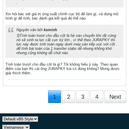
.
Xin hỏi bác xét giá trị ứng suất chính cục bộ để làm gì, và dùng mô
hình gì để tính, bác đánh giá kết quả đó thế nào.
Nguyên văn bởi
ksminh
3)Tính toán trượt cho đầu cột là hệ sàn chuyển khi rất cứng
nó sẽ sinh ra lực cắt cực kỳ lớn , vì thế theo JURAPKY thì
lực này được tính toán ngay dưới mép sàn tiếp xúc với cột .
để tính bài toán của 1 transfer slabs dễ nhưng không khó
nhưng cũng không dễ chút nào
Tính toán trượt cho đầu cột là gì? Tôi không hiểu ý này. Theo quan
điểm của bạn thì cái ông JURAPKY kia có đúng không? Mong được
giải thích thêm.
1
2
3
4
Next