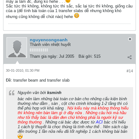
mấy ai làm đc, đúng ko hehe . . .
Sắc tức thì không, không tức thì sắc, sắc lại tức thì không, giống câu
của a (để tính bài toán của 1 transfer slabs dễ nhưng không khó
nhưng cũng không dễ chút nào) hehe
nguyencongoanh
Thành viên nhiệt huyết
Tham gia ngày:
Jul 2005
Bài gởi:
515
30-01-2010, 01:30 PM
#14
Ðề: transfer beam and transfer slab
Nguyên văn bởi
ksminh
bác nên làm những bài toán cơ bản cho những cấu kiện bình
thường như dầm , sàn , cột cho ctrinh khoảng 1-2 tầng thì có
thể phù hợp với khả năng .
Nói kiểu này mà không thông hiểu
thì không nên bàn làm gì ở đây nữa . Những câu hỏi mà hầu
như tôi thấy bác là dân đen chứ không phải là người kỹ sư
thông thường
. Những cái bác đọc được từ
ACI
bác chỉ hiểu
1 cách lý thuyết là chọc thủng là tính như thế . Nên sách cặp
đến trường 1 lần nữa nếu đã tốt nghiệp 1 cách không bài bản