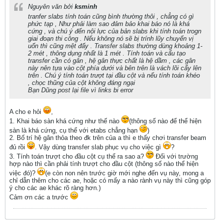
Nguyên văn bởi
ksminh
tranfer slabs tính toán cũng bình thường thôi , chẳng có gì
phức tạp , Như phải làm sao đảm bảo khai báo nó là khá
cứng , và chú ý đến nội lực của bản slabs khi tính toán trogn
giai đoạn thi công . Nếu không nó sẽ bị trính lũy chuyển vị
uốn thì cũng mệt đấy . Transfer slabs thường dùng khoảng 1-
2 mét , thông dụng nhất là 1 mét . Tính toán và cấu tạo
transfer cần có gân , hệ gân thực chất là hệ dầm , các gân
này nên tựa vào cột phía dưới và bên trên là vách lõi cấy lên
trên . Chú ý tính toán trượt tại đầu cột và nếu tính toán khéo
, chọc thũng của cột không đáng ngại
Bạn Dũng post lại file vì links bi error
A cho e hỏi
,
1. Khai báo sàn khá cứng như thế nào
(thông số nào để thể hiện
sàn là khá cứng, cụ thể với etabs chẳng hạn
)
2. Bố trí hệ gân thỏa theo đk trên của a thì e thấy chơi transfer beam
đủ rồi
. Vậy dùng transfer slab phục vụ cho việc gì
?
3. Tính toán trượt cho đầu cột cụ thể ra sao a?
Đối với trường
hợp nào thì cần phải tính trượt cho đầu cột (thông số nào thể hiện
việc đó)?
(e còn non nên trước giờ mới nghe đến vụ này, mong a
chỉ dẫn thêm cho các ae, hoặc có mấy a nào rành vụ này thì cũng góp
ý cho các ae khác rõ ràng hơn.)
Cảm ơn các a trước