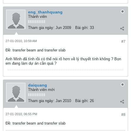
eng_thanhquang
Thành viên
Tham gia ngày:
Jun 2009
Bài gởi:
33
27-01-2010, 10:59 AM
#7
Ðề: transfer beam and transfer slab
Anh Minh đã tính rồi có thể nói rõ hơn về lý thuyết tính không ? Bọn
em đang làm dự án cần quá ?
daiquang
Thành viên mới
Tham gia ngày:
Jan 2010
Bài gởi:
26
27-01-2010, 06:55 PM
#8
Ðề: transfer beam and transfer slab