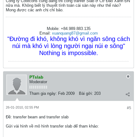
Công ty Cotecons cũng đang thi công tranfer Slab ở Ctr Đảo Xanh ĐN
nữa mà. Không biết lý thuyết tính toán cái sàn này như thế nào?
Mong được các anh chị chỉ bảo.
Mobile: +84.989.883.135
Email:
xuanquang87@gmail.com
"Đường đi khó, không khó vì ngăn sông cách
núi mà khó vì lòng người ngại núi e sông"
Nothing is impossible.
PTslab
Moderator
Tham gia ngày:
Feb 2009
Bài gởi:
203
26-01-2010, 02:55 PM
#5
Ðề: transfer beam and transfer slab
Gửi vài hình về mô hình transfer slab để tham khảo: