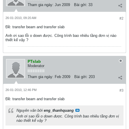
Tham gia ngày:
Jun 2009
Bài gởi:
33
26-01-2010, 09:20 AM
#2
Ðề: transfer beam and transfer slab
Anh ơi sao lỗi o down được. Công trình bao nhiêu tầng đơn vị nào
thiết kế vậy ?
PTslab
Moderator
Tham gia ngày:
Feb 2009
Bài gởi:
203
26-01-2010, 12:46 PM
#3
Ðề: transfer beam and transfer slab
Nguyên văn bởi
eng_thanhquang
Anh ơi sao lỗi o down được. Công trình bao nhiêu tầng đơn vị
nào thiết kế vậy ?