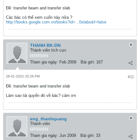
Ðề: transfer beam and transfer slab
Các bác có thể xem cuốn này nữa ?
http://books.google.com.vn/books?id=...0slabs&f=false
THANH BK-DN
Thành viên tích cực
Tham gia ngày:
Feb 2009
Bài gởi:
167
28-01-2010, 02:26 PM
#11
Ðề: transfer beam and transfer slab
Làm sao tải quyển đó về bác? cảm ơn
eng_thanhquang
Thành viên
Tham gia ngày:
Jun 2009
Bài gởi:
33