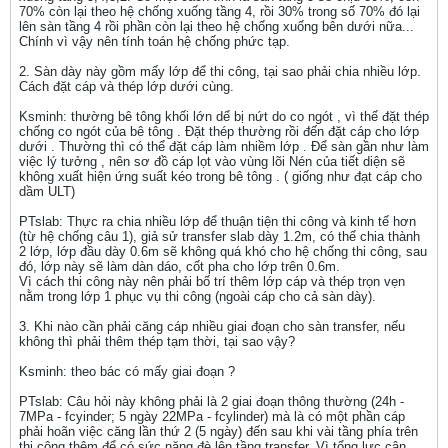
70% còn lại theo hệ chống xuống tầng 4, rồi 30% trong số 70% đó lại
lên sàn tầng 4 rồi phần còn lại theo hệ chống xuống bên dưới nữa...
Chính vì vậy nên tính toán hệ chống phức tạp.
2. Sàn dày này gồm mấy lớp để thi công, tại sao phải chia nhiều lớp.
Cách đặt cáp và thép lớp dưới cùng.
Ksminh: thường bê tông khối lớn dể bị nứt do co ngót , vì thế đặt thép
chống co ngót của bê tông . Đặt thép thường rồi đến đặt cáp cho lớp
dưới . Thường thì có thể đặt cáp làm nhiềm lớp . Để sàn gần như làm
việc lý tưởng , nên sơ đồ cáp lọt vào vùng lõi Nén của tiết diện sẽ
không xuất hiện ứng suất kéo trong bê tông . ( giống như đạt cáp cho
dầm ULT)
PTslab: Thực ra chia nhiều lớp để thuận tiện thi công và kinh tế hơn
(từ hệ chống câu 1), giả sử transfer slab dày 1.2m, có thể chia thành
2 lớp, lớp đầu dày 0.6m sẽ không quá khó cho hệ chống thi công, sau
đó, lớp này sẽ làm dàn dáo, cốt pha cho lớp trên 0.6m.
Vì cách thi công này nên phải bố trí thêm lớp cáp và thép trọn vẹn
nằm trong lớp 1 phục vụ thi công (ngoài cáp cho cả sàn dày).
3. Khi nào cần phải căng cáp nhiều giai đoạn cho sàn transfer, nếu
không thì phải thêm thép tạm thời, tại sao vậy?
Ksminh: theo bác có mấy giai đoạn ?
PTslab: Câu hỏi này không phải là 2 giai đoạn thông thường (24h -
7MPa - fcyinder; 5 ngày 22MPa - fcylinder) mà là có một phần cáp
phải hoãn việc căng lần thứ 2 (5 ngày) đến sau khi vài tầng phía trên
thi công thêm để có sức nặng đè lên tầng transfer. Vì tổng lực cân