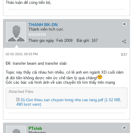
Thảo luận để cùng tiến bộ,
THANH BK-DN
Thành viên tích cực
Tham gia ngày:
Feb 2009
Bài gởi:
167
02-02-2010, 09:33 PM
#37
Ðề: transfer beam and transfer slab
Topic này thấy cãi nhau hơi nhiều, có lẽ anh em ngành XD cuối năm
đi đòi tiền không được nên ức chế tâm lý quá chăng!
Gởi các bác vài hình ảnh về sàn chuyển tôi tìm thấy trên mạng
Attached Files
01-Gioi thieu san chuyen trong nha cao tang.pdf
(1.52 MB,
490 lượt xem)
PTslab
Moderator