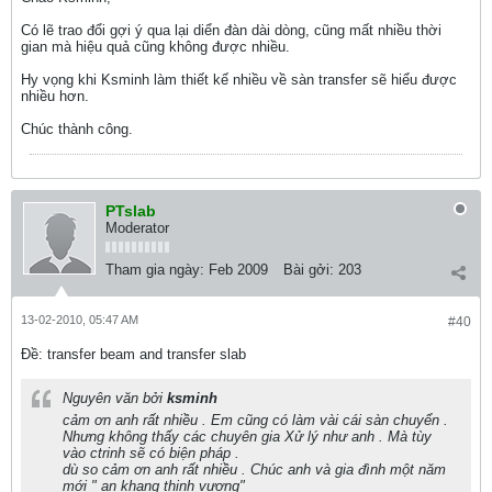
Có lẽ trao đổi gợi ý qua lại diển đàn dài dòng, cũng mất nhiều thời
gian mà hiệu quả cũng không được nhiều.
Hy vọng khi Ksminh làm thiết kế nhiều về sàn transfer sẽ hiểu được
nhiều hơn.
Chúc thành công.
PTslab
Moderator
Tham gia ngày:
Feb 2009
Bài gởi:
203
13-02-2010, 05:47 AM
#40
Ðề: transfer beam and transfer slab
Nguyên văn bởi
ksminh
cảm ơn anh rất nhiều . Em cũng có làm vài cái sàn chuyển .
Nhưng không thấy các chuyên gia Xử lý như anh . Mà tùy
vào ctrinh sẽ có biện pháp .
dù so cảm ơn anh rất nhiều . Chúc anh và gia đình một năm
mới " an khang thịnh vượng"