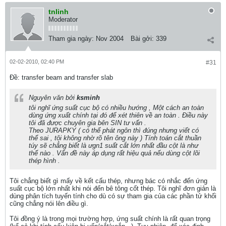
tnlinh
Moderator
Tham gia ngày:
Nov 2004
Bài gởi:
339
02-02-2010, 02:40 PM
#31
Ðề: transfer beam and transfer slab
Nguyên văn bởi
ksminh
tôi nghĩ ứng suất cục bộ có nhiều hướng , Một cách an toàn
dùng ứng xuất chính tại đó để xét thiên về an toàn . Điều này
tôi đã được chuyên gia bên SIN tư vấn .
Theo JURAPKY ( có thể phát ngôn thì đúng nhưng viết có
thể sai , tôi không nhờ rõ tên ông này ) Tính toán cắt thuần
túy sẽ chẳng biết là ưgn1 suất cắt lớn nhất đầu cột là như
thế nào . Vấn đề này áp dụng rất hiệu quả nếu dùng cột lõi
thép hình .
Tôi chẳng biết gì mấy về kết cấu thép, nhưng bác có nhắc đến ứng
suất cục bộ lớn nhất khi nói đến bê tông cốt thép. Tôi nghĩ đơn giản là
dùng phân tích tuyến tính cho dù có sự tham gia của các phần tử khối
cũng chẳng nói lên điều gì.
Tôi đồng ý là trong mọi trường hợp, ứng suất chính là rất quan trọng