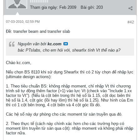
Tham gia ngày:
Feb 2009
Bài gởi:
203
07-03-2010, 02:59 PM
#42
Ðề: transfer beam and transfer slab
Nguyên văn bởi
kc.com
bác PTslabs, cho em hỏi với, shearfix tính Vt thế nào ạ?
Chào kc.com,
Nếu chọn BS 8110 khi sử dụng Shearfix thì có 2 tùy chọn để nhập lực
(ultimate design actions):
1. Theo tiêu chuẩn BS: không nhập moment, chỉ nhập Vt thì chương
trình sẽ tự động thêm factor (>1) vào lực Vt (check vào "Include 1.xx
factor to Vt"). (Nếu là cột bên trong thì hệ số là 1.15, cột dọc biên thì
hệ số là 1.4, cột góc (lồi hay lõm) thì hệ số là 1.25). Như hình của Em
thì có 1 cột bên trong, 4 cột biên và 4 cột góc lồi đó.
Các hệ số này dự phòng cho các moment từ sàn truyền qua đó.
2. Theo thực tế (cách này chính xác hơn cho các trường hợp có
moment lớn truyền từ sàn qua cột): nhập moment và không phải nhập
factor nữa.