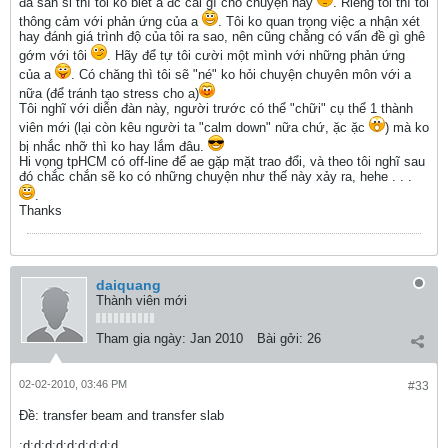
đã sân si thì tôi ko biết a đc cái gì cho chuyện này
. Riêng tôi thì tôi
thông cảm với phản ứng của a
. Tôi ko quan trọng việc a nhận xét
hay đánh giá trình độ của tôi ra sao, nên cũng chẳng có vấn đề gì ghê
gớm với tôi
. Hãy để tự tôi cười một mình với những phản ứng
của a
. Có chăng thì tôi sẽ "né" ko hỏi chuyện chuyên môn với a
nữa (để tránh tạo stress cho a)
Tôi nghĩ với diễn đàn này, người trước có thể "chữi" cụ thể 1 thành
viên mới (lại còn kêu người ta "calm down" nữa chứ, ặc ặc
) mà ko
bị nhắc nhỡ thì ko hay lắm đâu.
Hi vọng tpHCM có off-line để ae gặp mặt trao đổi, và theo tôi nghĩ sau
đó chắc chắn sẽ ko có những chuyện như thế này xảy ra, hehe . . .
.
Thanks
daiquang
Thành viên mới
Tham gia ngày:
Jan 2010
Bài gởi:
26
02-02-2010, 03:46 PM
#33
Ðề: transfer beam and transfer slab
:d:d:d:d:d:d:d:d:d