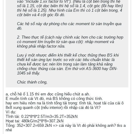
vào "Include 1.xx factor to Vt"). (Nếu là cột bên trong thì hệ
số là 1.15, cột dọc biên thì hệ số là 1.4, cột góc (lồi hay lõm)
thì hệ số là 1.25). Như hình của Em thì có 1 cột bên trong, 4
cột biên và 4 cột góc lồi đó.
Các hệ số này dự phòng cho các moment từ sàn truyền qua
đó.
2. Theo thực tế (cách này chính xác hơn cho các trường hợp
có moment lớn truyền từ sàn qua cột): nhập moment và
không phải nhập factor nữa.
Lưu ý một nhược điểm khi thiết kế chọc thũng theo BS khi
thiết kế sàn ứng lực trước so với các tiêu chuẩn khác là
chưa kể được lực nén lớn trong sàn làm tăng khả năng
chống chọc thủng của sàn. Em thử với AS-3600 hay DIN-
1045 sẽ thấy.
Chúc thành công,
a, chỗ hệ ố 1.15 thì em đọc cũng hiểu chút a ah.
E muốn tính cái Vt đó, mà BS không có công thức tính.
hay em hiẻu nôm na là tính tổng tải trọng: tĩnh tải, họat tải của cái ô
8x8 xung quanh cột (nếu interior) rồi nhập cái đó là Vt?
Ví dụ:
Tĩnh tải: 0.22*8*8*2.5T/m3=35.2T=352kN
Họat tai: 480kG/m2*8*8=307.2kN
Tổng: 352+307.2=659.2kN => cái này là Vt đó phải không anh? tks a
nhé