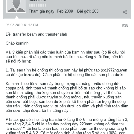
Tham gia ngày:
Feb 2009
Bài gởi:
203
06-02-2010, 01:18 PM
#38
Ðề: transfer beam and transfer slab
Chào ksminh,
Vài ý kiến phản hồi các thảo luận của ksminh như sau (có lẽ câu hỏi
của tôi chưa rõ ràng nên ksminh trả lời chưa đúng ý tôi lắm, nên tôi
sẽ nói rõ hơn):
1. Tại sao tính hệ chống thi công sàn này lại phức tạp (co1972nguyen
có đề cập trước đó). Cách phân tải hệ chống lên các sàn phía dưới.
Ksminh: theo tôi vì sàn này trọng lượng rất nặng , việc chống đở
coppa phải tính toán và thanh chống phải bố trí sao cho không bị sập
sàn khi thi công. thường sàn chuyển ở trên mặt móng , vì thế các
thanh chống phải được truyền xuống móng , nếu truyền xuống sàn
bên dưới bắt buộc sàn bên dưới phải kể thêm phần tải trọng thi công
bên trên . Nên chống vào vị trí bên dưới có dầm và phải tính toán dầm
bên dưới chịu được tải thi công này .
PTslab: giả sử như tầng transfer ở tầng thứ 6 mà móng ở tầng hầm 3,
các tầng 2,3,4,5 chỉ là sàn dày phẳng dày 220mm không có dầm thì
làm sao? Ý tôi hỏi là phân bao nhiêu phần trăm tải thi công của tầng 6
xuống tầng 5,4,3,2. Có một cách tính là sàn tầng 5 sẽ chịu 30%, còn