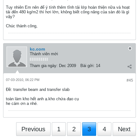
Tuy nhiên Em nên để ý tính thêm tĩnh tải lớp hoàn thiện nữa và hoạt
tải đến 480 kg/m2 thì hơi lớn, không biết công năng của sàn đó là gì
vậy?
Chúc thành công,
kc.com
Thành viên mới
Tham gia ngày:
Dec 2009
Bài gởi:
14
07-03-2010, 06:22 PM
#45
Ðề: transfer beam and transfer slab
toàn làm kho hết anh ạ.kho chứa đạo cụ
he cám ơn a nhé.
Previous
1
2
3
4
Next