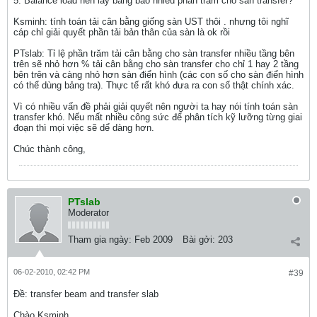
5. Balance load nên lấy bằng bao nhiêu phần trăm cho sàn transfer?
Ksminh: tính toán tải cân bằng giống sàn UST thôi . nhưng tôi nghĩ
cáp chỉ giải quyết phần tải bản thân của sàn là ok rồi
PTslab: Tỉ lệ phần trăm tải cân bằng cho sàn transfer nhiều tầng bên
trên sẽ nhỏ hơn % tải cân bằng cho sàn transfer cho chỉ 1 hay 2 tầng
bên trên và càng nhỏ hơn sàn điển hình (các con số cho sàn điển hình
có thể dùng bảng tra). Thực tế rất khó đưa ra con số thật chính xác.
Vì có nhiều vấn đề phải giải quyết nên người ta hay nói tính toán sàn
transfer khó. Nếu mất nhiều công sức để phân tích kỹ lưỡng từng giai
đoạn thì mọi việc sẽ dể dàng hơn.
Chúc thành công,
PTslab
Moderator
Tham gia ngày:
Feb 2009
Bài gởi:
203
06-02-2010, 02:42 PM
#39
Ðề: transfer beam and transfer slab
Chào Ksminh,