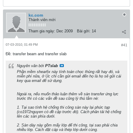
kc.com
Thành viên mới
Tham gia ngày:
Dec 2009
Bài gởi:
14
07-03-2010, 01:49 PM
#41
Ðề: transfer beam and transfer slab
Nguyên văn bởi
PTslab
Phần mềm shearfix này tính toán chọc thủng rất hay đó, và
miễn phí nữa, ở Úc chỉ cần gửi email đến họ là họ sẽ gữi cái
key qua email để sử dụng.
Ngoài ra, nếu muốn thảo luận thêm về sàn transfer ứng lực
trước thì có các vấn đề sau cũng lý thú lắm nè:
1. Tại sao tính hệ chống thi công sàn này lại phức tạp
(co1972nguyen có đề cập trước đó). Cách phân tải hệ chống
lên các sàn phía dưới.
2. Sàn dày này gồm mấy lớp để thi công, tại sao phải chia
nhiều lớp. Cách đặt cáp và thép lớp dưới cùng.