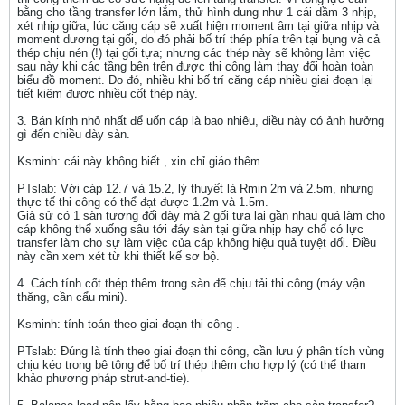
bằng cho tầng transfer lớn lắm, thử hình dung như 1 cái dầm 3 nhịp,
xét nhịp giữa, lúc căng cáp sẽ xuất hiện moment âm tại giữa nhịp và
moment dương tại gối, do đó phải bố trí thép phía trên tại bụng và cả
thép chịu nén (!) tại gối tựa; nhưng các thép này sẽ không làm việc
sau này khi các tầng bên trên được thi công làm thay đổi hoàn toàn
biểu đồ moment. Do đó, nhiều khi bố trí căng cáp nhiều giai đoạn lại
tiết kiệm được nhiều cốt thép này.
3. Bán kính nhỏ nhất để uốn cáp là bao nhiêu, điều này có ảnh hưởng
gì đến chiều dày sàn.
Ksminh: cái này không biết , xin chỉ giáo thêm .
PTslab: Với cáp 12.7 và 15.2, lý thuyết là Rmin 2m và 2.5m, nhưng
thực tế thi công có thể đạt được 1.2m và 1.5m.
Giả sử có 1 sàn tương đối dày mà 2 gối tựa lại gần nhau quá làm cho
cáp không thể xuống sâu tới đáy sàn tại giữa nhịp hay chổ có lực
transfer làm cho sự làm việc của cáp không hiệu quả tuyệt đối. Điều
này cần xem xét từ khi thiết kế sơ bộ.
4. Cách tính cốt thép thêm trong sàn để chịu tải thi công (máy vận
thăng, cần cẩu mini).
Ksminh: tính toán theo giai đoạn thi công .
PTslab: Đúng là tính theo giai đoạn thi công, cần lưu ý phân tích vùng
chịu kéo trong bê tông để bố trí thép thêm cho hợp lý (có thể tham
khảo phương pháp strut-and-tie).