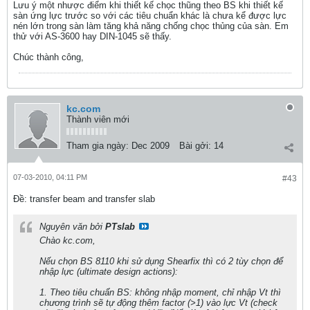
Lưu ý một nhược điểm khi thiết kế chọc thũng theo BS khi thiết kế
sàn ứng lực trước so với các tiêu chuẩn khác là chưa kể được lực
nén lớn trong sàn làm tăng khả năng chống chọc thủng của sàn. Em
thử với AS-3600 hay DIN-1045 sẽ thấy.
Chúc thành công,
kc.com
Thành viên mới
Tham gia ngày:
Dec 2009
Bài gởi:
14
07-03-2010, 04:11 PM
#43
Ðề: transfer beam and transfer slab
Nguyên văn bởi
PTslab
Chào kc.com,
Nếu chọn BS 8110 khi sử dụng Shearfix thì có 2 tùy chọn để
nhập lực (ultimate design actions):
1. Theo tiêu chuẩn BS: không nhập moment, chỉ nhập Vt thì
chương trình sẽ tự động thêm factor (>1) vào lực Vt (check