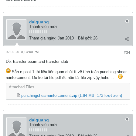
daiquang
Thành viên mới
Tham gia ngày:
Jan 2010
Bài gởi:
26
02-02-2010, 04:00 PM
#34
Ðề: transfer beam and transfer slab
Sẵn e post 1 tài liệu liên quan chút ít về tính toán punching shear
reinforcement. Do ko tải file pdf đc nên tải file zip vậy,hehe . . .
Attached Files
punchingshearreinforcement.zip
(1.84 MB, 173 lượt xem)
daiquang
Thành viên mới