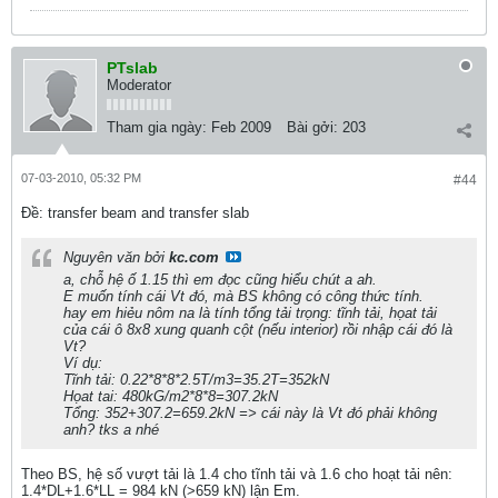
PTslab
Moderator
Tham gia ngày:
Feb 2009
Bài gởi:
203
07-03-2010, 05:32 PM
#44
Ðề: transfer beam and transfer slab
Nguyên văn bởi
kc.com
a, chỗ hệ ố 1.15 thì em đọc cũng hiểu chút a ah.
E muốn tính cái Vt đó, mà BS không có công thức tính.
hay em hiẻu nôm na là tính tổng tải trọng: tĩnh tải, họat tải
của cái ô 8x8 xung quanh cột (nếu interior) rồi nhập cái đó là
Vt?
Ví dụ:
Tĩnh tải: 0.22*8*8*2.5T/m3=35.2T=352kN
Họat tai: 480kG/m2*8*8=307.2kN
Tổng: 352+307.2=659.2kN => cái này là Vt đó phải không
anh? tks a nhé
Theo BS, hệ số vượt tải là 1.4 cho tĩnh tải và 1.6 cho hoạt tải nên:
1.4*DL+1.6*LL = 984 kN (>659 kN) lận Em.