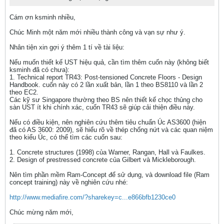
Cám ơn ksminh nhiều,
Chúc Minh một năm mới nhiều thành công và vạn sự như ý.
Nhân tiện xin gợi ý thêm 1 tí về tài liệu:
Nếu muốn thiết kế UST hiệu quả, cần tìm thêm cuốn này (không biết
ksminh đã có chưa):
1. Technical report TR43: Post-tensioned Concrete Floors - Design
Handbook. cuốn này có 2 lần xuất bản, lần 1 theo BS8110 và lần 2
theo EC2.
Các kỹ sư Singapore thường theo BS nên thiết kế chọc thủng cho
sàn UST ít khi chính xác, cuốn TR43 sẽ giúp cải thiện điều này.
Nếu có điều kiện, nên nghiên cứu thêm tiêu chuẩn Úc AS3600 (hiện
đã có AS 3600: 2009), sẽ hiểu rõ về thép chống nứt và các quan niệm
theo kiểu Úc, có thể tìm các cuốn sau:
1. Concrete structures (1998) của Warner, Rangan, Hall và Faulkes.
2. Design of prestressed concrete của Gilbert và Mickleborough.
Nên tìm phần mềm Ram-Concept để sử dụng, và download file (Ram
concept training) này về nghiên cứu nhé:
http://www.mediafire.com/?sharekey=c...e866bfb1230ce0
Chúc mừng năm mới,