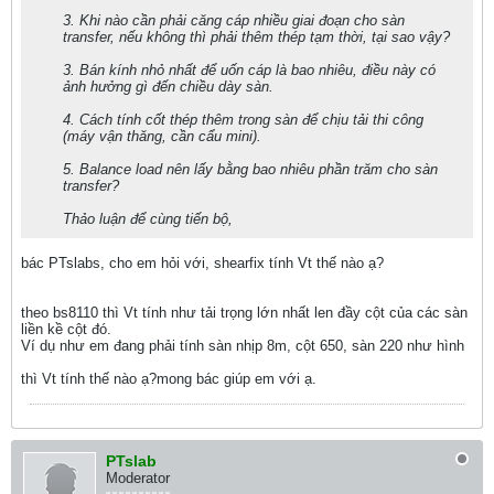
3. Khi nào cần phải căng cáp nhiều giai đoạn cho sàn
transfer, nếu không thì phải thêm thép tạm thời, tại sao vậy?
3. Bán kính nhỏ nhất để uốn cáp là bao nhiêu, điều này có
ảnh hưởng gì đến chiều dày sàn.
4. Cách tính cốt thép thêm trong sàn để chịu tải thi công
(máy vận thăng, cần cẩu mini).
5. Balance load nên lấy bằng bao nhiêu phần trăm cho sàn
transfer?
Thảo luận để cùng tiến bộ,
bác PTslabs, cho em hỏi với, shearfix tính Vt thế nào ạ?
theo bs8110 thì Vt tính như tải trọng lớn nhất len đầy cột của các sàn
liền kề cột đó.
Ví dụ như em đang phải tính sàn nhịp 8m, cột 650, sàn 220 như hình
thì Vt tính thế nào ạ?mong bác giúp em với ạ.
PTslab
Moderator