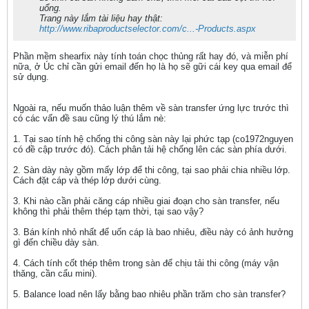
uổng.
Trang này lắm tài liệu hay thật:
http://www.ribaproductselector.com/c...-Products.aspx
Phần mềm shearfix này tính toán chọc thủng rất hay đó, và miễn phí
nữa, ở Úc chỉ cần gửi email đến họ là họ sẽ gữi cái key qua email để
sử dụng.
Ngoài ra, nếu muốn thảo luận thêm về sàn transfer ứng lực trước thì
có các vấn đề sau cũng lý thú lắm nè:
1. Tại sao tính hệ chống thi công sàn này lại phức tạp (co1972nguyen
có đề cập trước đó). Cách phân tải hệ chống lên các sàn phía dưới.
2. Sàn dày này gồm mấy lớp để thi công, tại sao phải chia nhiều lớp.
Cách đặt cáp và thép lớp dưới cùng.
3. Khi nào cần phải căng cáp nhiều giai đoạn cho sàn transfer, nếu
không thì phải thêm thép tạm thời, tại sao vậy?
3. Bán kính nhỏ nhất để uốn cáp là bao nhiêu, điều này có ảnh hưởng
gì đến chiều dày sàn.
4. Cách tính cốt thép thêm trong sàn để chịu tải thi công (máy vận
thăng, cần cẩu mini).
5. Balance load nên lấy bằng bao nhiêu phần trăm cho sàn transfer?