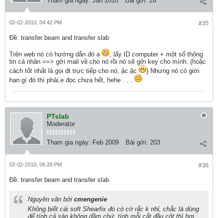
Tham gia ngày:
Jan 2010
Bài gởi:
26
02-02-2010, 04:42 PM
#35
Ðề: transfer beam and transfer slab
Trên web nó có hướng dẫn đó a
, lấy ID computer + một số thông
tin cá nhân ==> gởi mail về cho nó rồi nó sẽ gởi key cho mình. (hoặc
cách tốt nhất là gọi dt trực tiếp cho nó, ặc ặc
) Nhưng nó có giới
hạn gì đó thì phải,e đọc chưa hết, hehe . . .
PTslab
Moderator
Tham gia ngày:
Feb 2009
Bài gởi:
203
02-02-2010, 06:28 PM
#36
Ðề: transfer beam and transfer slab
Nguyên văn bởi
cmengenie
Không biết cái soft Shearfix đó có cờ rắc k nhỉ, chắc là dùng
để tính cả sàn không dầm chứ, tính mỗi cắt đầu cột thì hơi