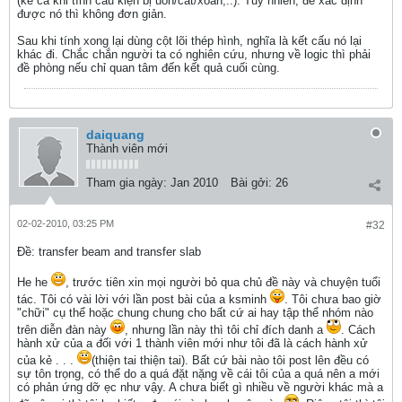
(kể cả khi tính cấu kiện bị uốn/cắt/xoắn,..). Tuy nhiên, để xác định
được nó thì không đơn giản.
Sau khi tính xong lại dùng cột lõi thép hình, nghĩa là kết cấu nó lại
khác đi. Chắc chắn người ta có nghiên cứu, nhưng về logic thì phải
đề phòng nếu chỉ quan tâm đến kết quả cuối cùng.
daiquang
Thành viên mới
Tham gia ngày:
Jan 2010
Bài gởi:
26
02-02-2010, 03:25 PM
#32
Ðề: transfer beam and transfer slab
He he
, trước tiên xin mọi người bỏ qua chủ đề này và chuyện tuổi
tác. Tôi có vài lời với lần post bài của a ksminh
. Tôi chưa bao giờ
"chữi" cụ thể hoặc chung chung cho bất cứ ai hay tập thể nhóm nào
trên diễn đàn này
, nhưng lần này thì tôi chỉ đích danh a
. Cách
hành xử của a đối với 1 thành viên mới như tôi đã là cách hành xử
của kẻ . . .
(thiện tai thiện tai). Bất cứ bài nào tôi post lên đều có
sự tôn trọng, có thể do a quá đặt nặng về cái tôi của a quá nên a mới
có phản ứng dỡ ẹc như vậy. A chưa biết gì nhiều về người khác mà a