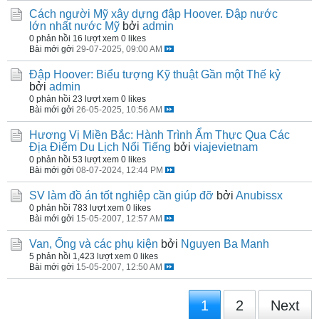
Cách người Mỹ xây dựng đập Hoover. Đập nước
lớn nhất nước Mỹ
bởi
admin
0 phản hồi
16 lượt xem
0 likes
Bài mới gởi
29-07-2025, 09:00 AM
Đập Hoover: Biểu tượng Kỹ thuật Gần một Thế kỷ
bởi
admin
0 phản hồi
23 lượt xem
0 likes
Bài mới gởi
26-05-2025, 10:56 AM
Hương Vị Miền Bắc: Hành Trình Ẩm Thực Qua Các
Địa Điểm Du Lịch Nổi Tiếng
bởi
viajevietnam
0 phản hồi
53 lượt xem
0 likes
Bài mới gởi
08-07-2024, 12:44 PM
SV làm đồ án tốt nghiệp cần giúp đỡ
bởi
Anubissx
0 phản hồi
783 lượt xem
0 likes
Bài mới gởi
15-05-2007, 12:57 AM
Van, Ống và các phụ kiện
bởi
Nguyen Ba Manh
5 phản hồi
1,423 lượt xem
0 likes
Bài mới gởi
15-05-2007, 12:50 AM
1
2
Next