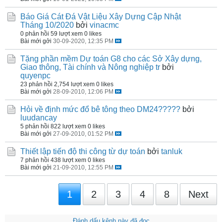
Báo Giá Cát Đá Vật Liệu Xây Dựng Cập Nhật
Tháng 10/2020
bởi
vinacmc
0 phản hồi
59 lượt xem
0 likes
Bài mới gởi
30-09-2020, 12:35 PM
Tặng phần mềm Dự toán G8 cho các Sở Xây dựng,
Giao thông, Tài chính và Nông nghiệp tr
bởi
quyenpc
23 phản hồi
2,754 lượt xem
0 likes
Bài mới gởi
28-09-2010, 12:06 PM
Hỏi về định mức đổ bê tông theo DM24?????
bởi
luudancay
5 phản hồi
822 lượt xem
0 likes
Bài mới gởi
27-09-2010, 01:52 PM
Thiết lập tiến độ thi công từ dự toán
bởi
tanluk
7 phản hồi
438 lượt xem
0 likes
Bài mới gởi
21-09-2010, 12:55 PM
1
2
3
4
8
Next
Đánh dấu kênh này đã đọc