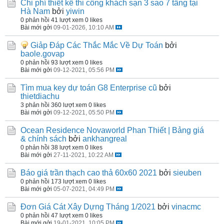
Chi phí thiết kế thi công khách sạn 3 sao 7 tầng tại
Hà Nam
bởi
yiwin
0 phản hồi
41 lượt xem
0 likes
Bài mới gởi
09-01-2026, 10:10 AM
Giảp Đáp Các Thắc Mắc Về Dự Toán
bởi
baole.govap
0 phản hồi
93 lượt xem
0 likes
Bài mới gởi
09-12-2021, 05:56 PM
Tìm mua key dự toán G8 Enterprise cũ
bởi
thietdiachu
3 phản hồi
360 lượt xem
0 likes
Bài mới gởi
09-12-2021, 05:50 PM
Ocean Residence Novaworld Phan Thiết | Bảng giá
& chính sách
bởi
ankhangreal
0 phản hồi
38 lượt xem
0 likes
Bài mới gởi
27-11-2021, 10:22 AM
Báo giá trần thạch cao thả 60x60 2021
bởi
sieuben
0 phản hồi
173 lượt xem
0 likes
Bài mới gởi
05-07-2021, 04:49 PM
Đơn Giá Cát Xây Dựng Tháng 1/2021
bởi
vinacmc
0 phản hồi
47 lượt xem
0 likes
Bài mới gởi
19-01-2021, 10:05 PM