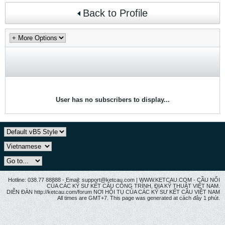
Back to Profile
User has no subscribers to display...
Hotline: 038.77 88888 - Email: support@ketcau.com | WWW.KETCAU.COM - CẦU NỐI
CỦA CÁC KỸ SƯ KẾT CẤU CÔNG TRÌNH, ĐỊA KỸ THUẬT VIỆT NAM.
DIỄN ĐÀN http://ketcau.com/forum NƠI HỘI TỤ CỦA CÁC KỸ SƯ KẾT CÂU VIỆT NAM
All times are GMT+7. This page was generated at cách đây 1 phút.