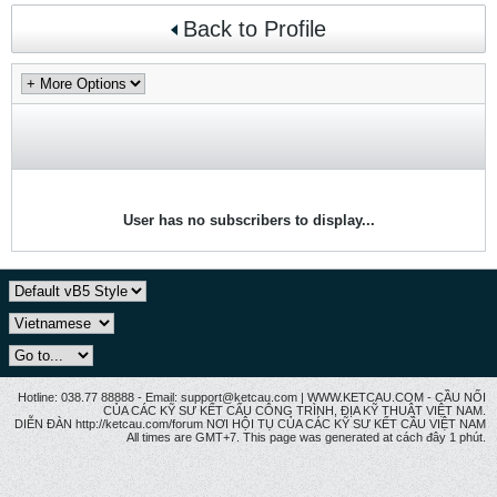
Back to Profile
User has no subscribers to display...
Hotline: 038.77 88888 - Email: support@ketcau.com | WWW.KETCAU.COM - CẦU NỐI
CỦA CÁC KỸ SƯ KẾT CẤU CÔNG TRÌNH, ĐỊA KỸ THUẬT VIỆT NAM.
DIỄN ĐÀN http://ketcau.com/forum NƠI HỘI TỤ CỦA CÁC KỸ SƯ KẾT CÂU VIỆT NAM
All times are GMT+7. This page was generated at cách đây 1 phút.