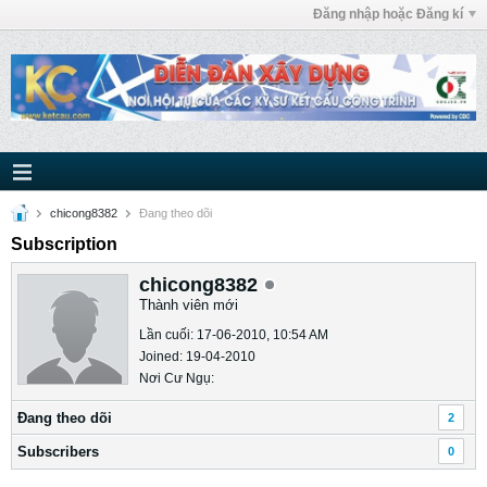
Đăng nhập hoặc Đăng kí
chicong8382
Ðang theo dõi
Subscription
chicong8382
Thành viên mới
Lần cuối: 17-06-2010, 10:54 AM
Joined: 19-04-2010
Nơi Cư Ngụ:
Ðang theo dõi
2
Subscribers
0