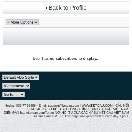
Back to Profile
User has no subscribers to display...
Hotline: 038.77 88888 - Email: support@ketcau.com | WWW.KETCAU.COM - CẦU NỐI
CỦA CÁC KỸ SƯ KẾT CẤU CÔNG TRÌNH, ĐỊA KỸ THUẬT VIỆT NAM.
DIỄN ĐÀN http://ketcau.com/forum NƠI HỘI TỤ CỦA CÁC KỸ SƯ KẾT CÂU VIỆT NAM
All times are GMT+7. This page was generated at cách đây 1 phút.