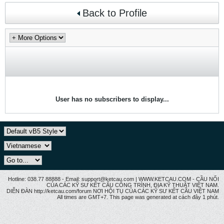
Back to Profile
User has no subscribers to display...
Hotline: 038.77 88888 - Email: support@ketcau.com | WWW.KETCAU.COM - CẦU NỐI
CỦA CÁC KỸ SƯ KẾT CẤU CÔNG TRÌNH, ĐỊA KỸ THUẬT VIỆT NAM.
DIỄN ĐÀN http://ketcau.com/forum NƠI HỘI TỤ CỦA CÁC KỸ SƯ KẾT CÂU VIỆT NAM
All times are GMT+7. This page was generated at cách đây 1 phút.