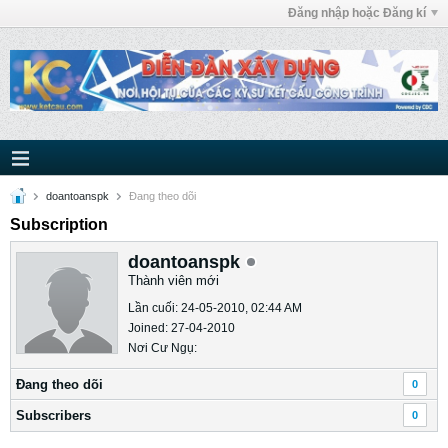
Đăng nhập hoặc Đăng kí
doantoanspk
Ðang theo dõi
Subscription
doantoanspk
Thành viên mới
Lần cuối: 24-05-2010, 02:44 AM
Joined: 27-04-2010
Nơi Cư Ngụ:
Ðang theo dõi
0
Subscribers
0