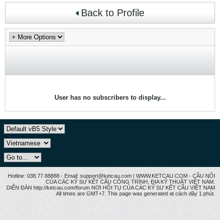
Back to Profile
User has no subscribers to display...
Hotline: 038.77 88888 - Email: support@ketcau.com | WWW.KETCAU.COM - CẦU NỐI
CỦA CÁC KỸ SƯ KẾT CẤU CÔNG TRÌNH, ĐỊA KỸ THUẬT VIỆT NAM.
DIỄN ĐÀN http://ketcau.com/forum NƠI HỘI TỤ CỦA CÁC KỸ SƯ KẾT CÂU VIỆT NAM
All times are GMT+7. This page was generated at cách đây 1 phút.