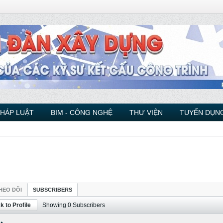
PHÁP LUẬT
BIM - CÔNG NGHỆ
THƯ VIỆN
TUYỂN DỤNG
HEO DÕI
SUBSCRIBERS
k to Profile
Showing
0
Subscribers