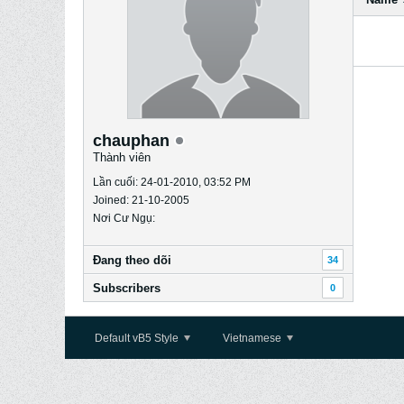
chauphan
Thành viên
Lần cuối: 24-01-2010, 03:52 PM
Joined: 21-10-2005
Nơi Cư Ngụ:
Ðang theo dõi
34
Subscribers
0
Default vB5 Style
Vietnamese