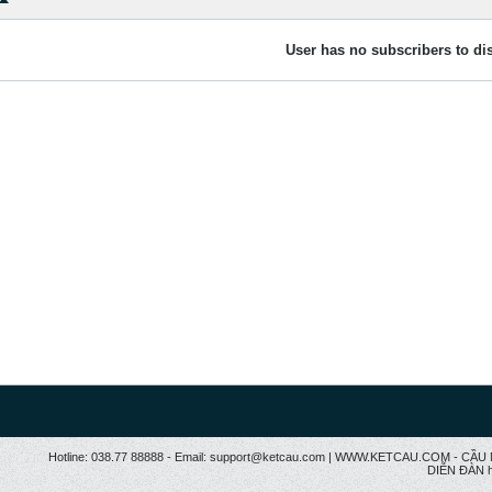
User has no subscribers to dis
Hotline: 038.77 88888 - Email: support@ketcau.com | WWW.KETCAU.COM - 
DIỄN ĐÀN h