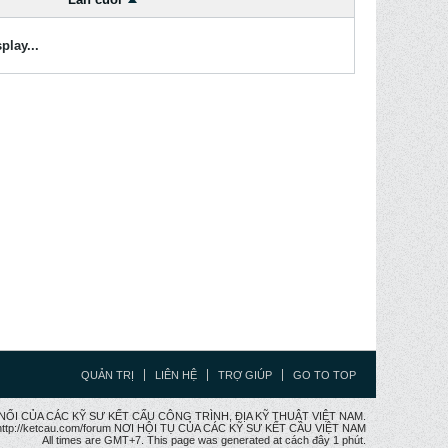
play...
QUẢN TRỊ
LIÊN HỆ
TRỢ GIÚP
GO TO TOP
CẦU NỐI CỦA CÁC KỸ SƯ KẾT CẤU CÔNG TRÌNH, ĐỊA KỸ THUẬT VIỆT NAM.
ttp://ketcau.com/forum NƠI HỘI TỤ CỦA CÁC KỸ SƯ KẾT CÂU VIỆT NAM
All times are GMT+7. This page was generated at cách đây 1 phút.