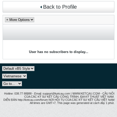
Back to Profile
User has no subscribers to display...
Hotline: 038.77 88888 - Email: support@ketcau.com | WWW.KETCAU.COM - CẦU NỐI
CỦA CÁC KỸ SƯ KẾT CẤU CÔNG TRÌNH, ĐỊA KỸ THUẬT VIỆT NAM.
DIỄN ĐÀN http://ketcau.com/forum NƠI HỘI TỤ CỦA CÁC KỸ SƯ KẾT CÂU VIỆT NAM
All times are GMT+7. This page was generated at cách đây 1 phút.