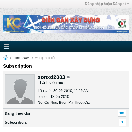
Đăng nhập hoặc Đăng kí
sonxd2003
Ðang theo dõi
Subscription
sonxd2003
Thành viên mới
Lần cuối: 30-09-2010, 11:19 AM
Joined: 13-05-2010
Nơi Cư Ngụ: Buôn Ma Thuột City
Ðang theo dõi
181
Subscribers
1