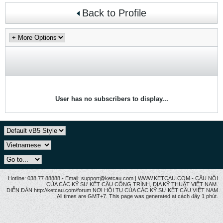
Back to Profile
User has no subscribers to display...
Hotline: 038.77 88888 - Email: support@ketcau.com | WWW.KETCAU.COM - CẦU NỐI
CỦA CÁC KỸ SƯ KẾT CẤU CÔNG TRÌNH, ĐỊA KỸ THUẬT VIỆT NAM.
DIỄN ĐÀN http://ketcau.com/forum NƠI HỘI TỤ CỦA CÁC KỸ SƯ KẾT CÂU VIỆT NAM
All times are GMT+7. This page was generated at cách đây 1 phút.