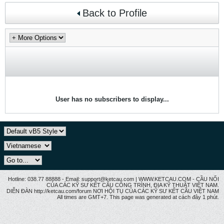
Back to Profile
User has no subscribers to display...
Hotline: 038.77 88888 - Email: support@ketcau.com | WWW.KETCAU.COM - CẦU NỐI
CỦA CÁC KỸ SƯ KẾT CẤU CÔNG TRÌNH, ĐỊA KỸ THUẬT VIỆT NAM.
DIỄN ĐÀN http://ketcau.com/forum NƠI HỘI TỤ CỦA CÁC KỸ SƯ KẾT CÂU VIỆT NAM
All times are GMT+7. This page was generated at cách đây 1 phút.