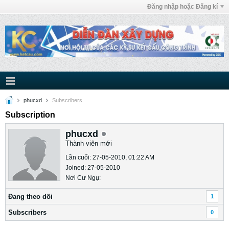
Đăng nhập hoặc Đăng kí
phucxd
Subscribers
Subscription
phucxd
Thành viên mới
Lần cuối: 27-05-2010, 01:22 AM
Joined: 27-05-2010
Nơi Cư Ngụ:
Ðang theo dõi
1
Subscribers
0