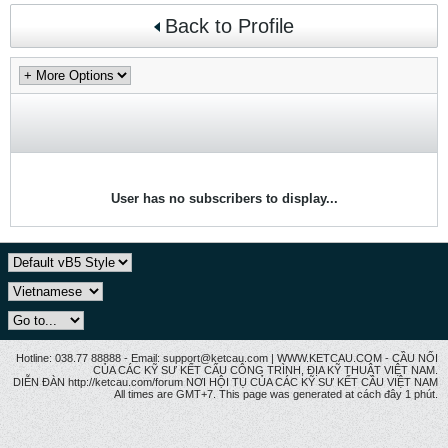
Back to Profile
User has no subscribers to display...
Hotline: 038.77 88888 - Email: support@ketcau.com | WWW.KETCAU.COM - CẦU NỐI
CỦA CÁC KỸ SƯ KẾT CẤU CÔNG TRÌNH, ĐỊA KỸ THUẬT VIỆT NAM.
DIỄN ĐÀN http://ketcau.com/forum NƠI HỘI TỤ CỦA CÁC KỸ SƯ KẾT CÂU VIỆT NAM
All times are GMT+7. This page was generated at cách đây 1 phút.