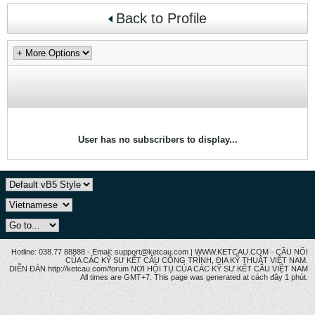
Back to Profile
User has no subscribers to display...
Hotline: 038.77 88888 - Email: support@ketcau.com | WWW.KETCAU.COM - CẦU NỐI
CỦA CÁC KỸ SƯ KẾT CẤU CÔNG TRÌNH, ĐỊA KỸ THUẬT VIỆT NAM.
DIỄN ĐÀN http://ketcau.com/forum NƠI HỘI TỤ CỦA CÁC KỸ SƯ KẾT CÂU VIỆT NAM
All times are GMT+7. This page was generated at cách đây 1 phút.