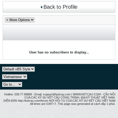
Back to Profile
User has no subscribers to display...
Hotline: 038.77 88888 - Email: support@ketcau.com | WWW.KETCAU.COM - CẦU NỐI
CỦA CÁC KỸ SƯ KẾT CẤU CÔNG TRÌNH, ĐỊA KỸ THUẬT VIỆT NAM.
DIỄN ĐÀN http://ketcau.com/forum NƠI HỘI TỤ CỦA CÁC KỸ SƯ KẾT CÂU VIỆT NAM
All times are GMT+7. This page was generated at cách đây 1 phút.