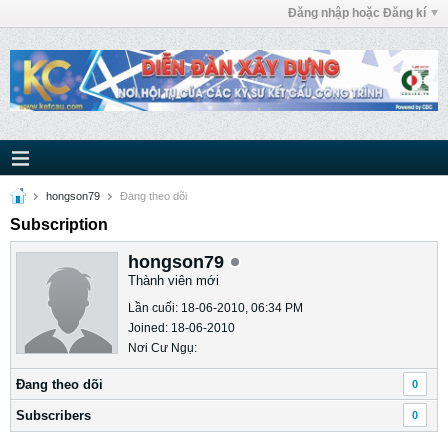
Đăng nhập hoặc Đăng kí
hongson79
Ðang theo dõi
Subscription
hongson79
Thành viên mới
Lần cuối: 18-06-2010, 06:34 PM
Joined: 18-06-2010
Nơi Cư Ngụ:
Ðang theo dõi
0
Subscribers
0