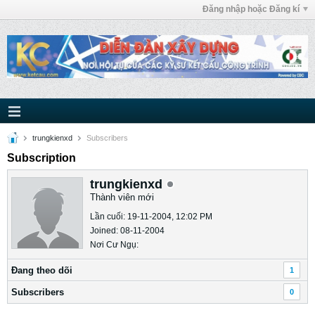
Đăng nhập hoặc Đăng kí
trungkienxd
Subscribers
Subscription
trungkienxd
Thành viên mới
Lần cuối: 19-11-2004, 12:02 PM
Joined: 08-11-2004
Nơi Cư Ngụ:
Ðang theo dõi
1
Subscribers
0