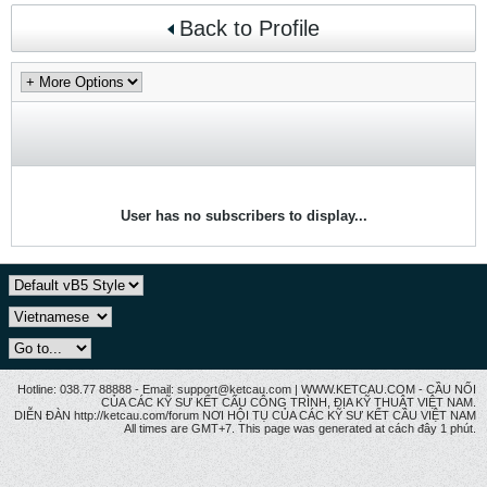
Back to Profile
User has no subscribers to display...
Hotline: 038.77 88888 - Email: support@ketcau.com | WWW.KETCAU.COM - CẦU NỐI
CỦA CÁC KỸ SƯ KẾT CẤU CÔNG TRÌNH, ĐỊA KỸ THUẬT VIỆT NAM.
DIỄN ĐÀN http://ketcau.com/forum NƠI HỘI TỤ CỦA CÁC KỸ SƯ KẾT CÂU VIỆT NAM
All times are GMT+7. This page was generated at cách đây 1 phút.