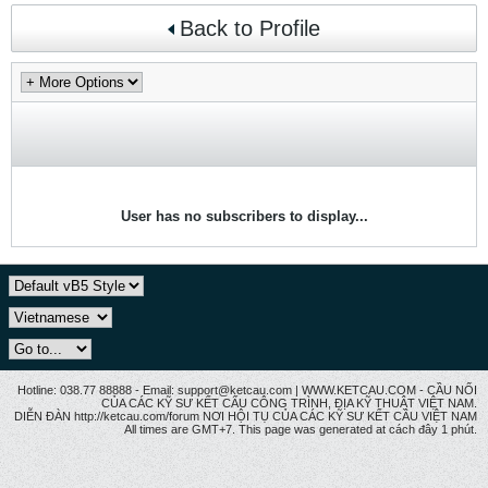
Back to Profile
User has no subscribers to display...
Hotline: 038.77 88888 - Email: support@ketcau.com | WWW.KETCAU.COM - CẦU NỐI
CỦA CÁC KỸ SƯ KẾT CẤU CÔNG TRÌNH, ĐỊA KỸ THUẬT VIỆT NAM.
DIỄN ĐÀN http://ketcau.com/forum NƠI HỘI TỤ CỦA CÁC KỸ SƯ KẾT CÂU VIỆT NAM
All times are GMT+7. This page was generated at cách đây 1 phút.