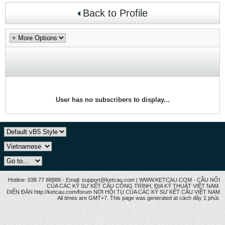
Back to Profile
User has no subscribers to display...
Hotline: 038.77 88888 - Email: support@ketcau.com | WWW.KETCAU.COM - CẦU NỐI
CỦA CÁC KỸ SƯ KẾT CẤU CÔNG TRÌNH, ĐỊA KỸ THUẬT VIỆT NAM.
DIỄN ĐÀN http://ketcau.com/forum NƠI HỘI TỤ CỦA CÁC KỸ SƯ KẾT CÂU VIỆT NAM
All times are GMT+7. This page was generated at cách đây 1 phút.