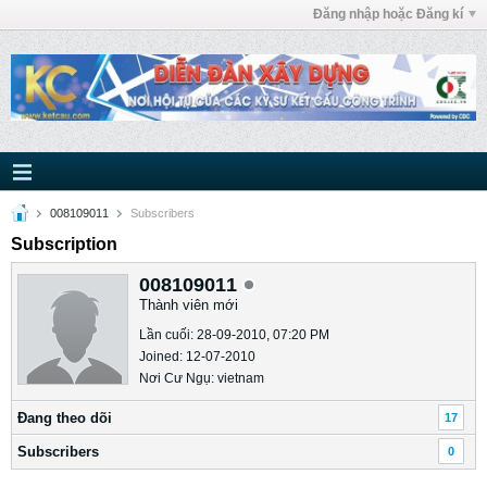
Đăng nhập hoặc Đăng kí
008109011
Subscribers
Subscription
008109011
Thành viên mới
Lần cuối: 28-09-2010, 07:20 PM
Joined: 12-07-2010
Nơi Cư Ngụ: vietnam
Ðang theo dõi
17
Subscribers
0