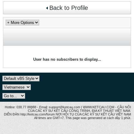
Back to Profile
User has no subscribers to display...
Hotline: 038.77 88888 - Email: support@ketcau.com | WWW.KETCAU.COM - CẦU NỐI
CỦA CÁC KỸ SƯ KẾT CẤU CÔNG TRÌNH, ĐỊA KỸ THUẬT VIỆT NAM.
DIỄN ĐÀN http://ketcau.com/forum NƠI HỘI TỤ CỦA CÁC KỸ SƯ KẾT CÂU VIỆT NAM
All times are GMT+7. This page was generated at cách đây 1 phút.