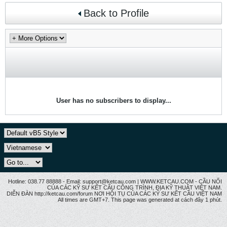
Back to Profile
User has no subscribers to display...
Hotline: 038.77 88888 - Email: support@ketcau.com | WWW.KETCAU.COM - CẦU NỐI
CỦA CÁC KỸ SƯ KẾT CẤU CÔNG TRÌNH, ĐỊA KỸ THUẬT VIỆT NAM.
DIỄN ĐÀN http://ketcau.com/forum NƠI HỘI TỤ CỦA CÁC KỸ SƯ KẾT CÂU VIỆT NAM
All times are GMT+7. This page was generated at cách đây 1 phút.