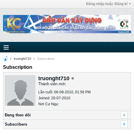
Đăng nhập hoặc Đăng kí
truonght710
Subscribers
Subscription
truonght710
Thành viên mới
Lần cuối: 06-08-2010, 01:56 PM
Joined: 20-07-2010
Nơi Cư Ngụ:
Ðang theo dõi
1
Subscribers
0