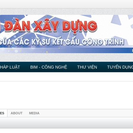
PHÁP LUẬT
BIM - CÔNG NGHỆ
THƯ VIỆN
TUYỂN DỤNG
IES
ABOUT
MEDIA