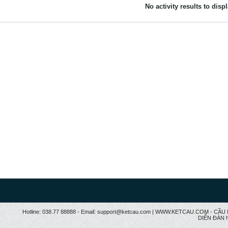
No activity results to disp
Hotline: 038.77 88888 - Email: support@ketcau.com | WWW.KETCAU.COM - 
DIỄN ĐÀN h