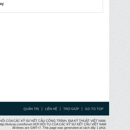
lay
QUẢN TRỊ
LIÊN HỆ
TRỢ GIÚP
GO TO TOP
CẦU NỐI CỦA CÁC KỸ SƯ KẾT CẤU CÔNG TRÌNH, ĐỊA KỸ THUẬT VIỆT NAM.
ttp://ketcau.com/forum NƠI HỘI TỤ CỦA CÁC KỸ SƯ KẾT CÂU VIỆT NAM
All times are GMT+7. This page was generated at cách đây 1 phút.