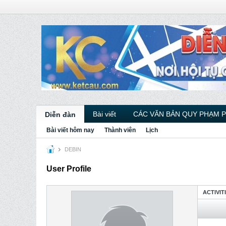
Bài viết
CÁC VĂN BẢN QUY PHẠM 
Diễn đàn
Bài viết hôm nay
Thành viên
Lịch
DEBIN
User Profile
ACTIVIT