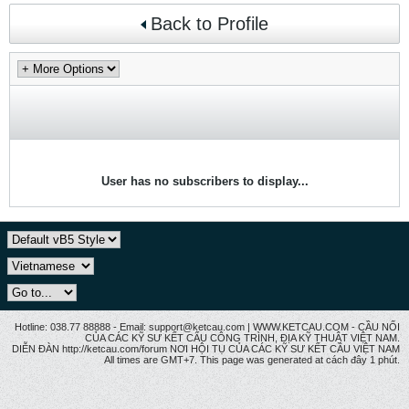
Back to Profile
User has no subscribers to display...
Hotline: 038.77 88888 - Email: support@ketcau.com | WWW.KETCAU.COM - CẦU NỐI
CỦA CÁC KỸ SƯ KẾT CẤU CÔNG TRÌNH, ĐỊA KỸ THUẬT VIỆT NAM.
DIỄN ĐÀN http://ketcau.com/forum NƠI HỘI TỤ CỦA CÁC KỸ SƯ KẾT CÂU VIỆT NAM
All times are GMT+7. This page was generated at cách đây 1 phút.