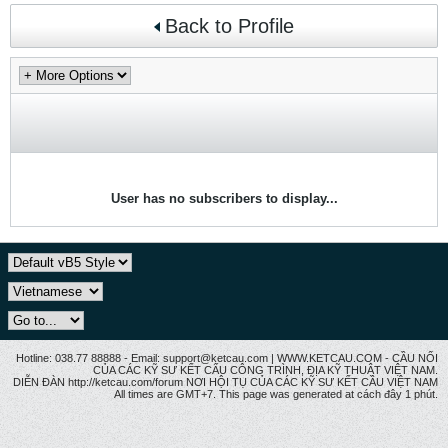
Back to Profile
User has no subscribers to display...
Hotline: 038.77 88888 - Email: support@ketcau.com | WWW.KETCAU.COM - CẦU NỐI
CỦA CÁC KỸ SƯ KẾT CẤU CÔNG TRÌNH, ĐỊA KỸ THUẬT VIỆT NAM.
DIỄN ĐÀN http://ketcau.com/forum NƠI HỘI TỤ CỦA CÁC KỸ SƯ KẾT CÂU VIỆT NAM
All times are GMT+7. This page was generated at cách đây 1 phút.