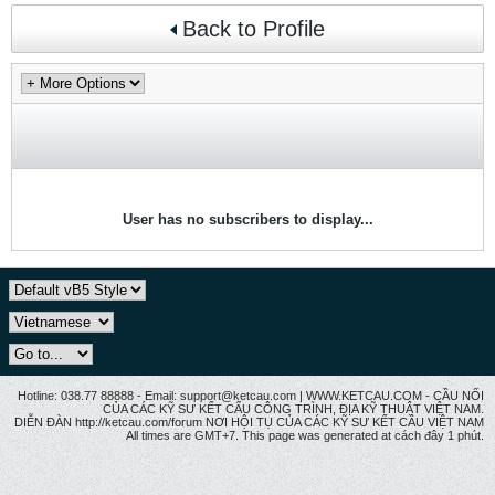
Back to Profile
User has no subscribers to display...
Hotline: 038.77 88888 - Email: support@ketcau.com | WWW.KETCAU.COM - CẦU NỐI
CỦA CÁC KỸ SƯ KẾT CẤU CÔNG TRÌNH, ĐỊA KỸ THUẬT VIỆT NAM.
DIỄN ĐÀN http://ketcau.com/forum NƠI HỘI TỤ CỦA CÁC KỸ SƯ KẾT CÂU VIỆT NAM
All times are GMT+7. This page was generated at cách đây 1 phút.