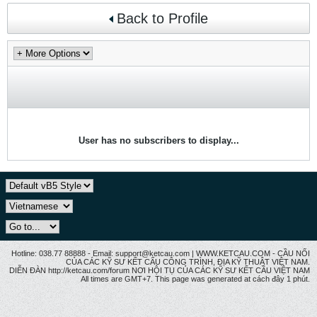
Back to Profile
User has no subscribers to display...
Hotline: 038.77 88888 - Email: support@ketcau.com | WWW.KETCAU.COM - CẦU NỐI
CỦA CÁC KỸ SƯ KẾT CẤU CÔNG TRÌNH, ĐỊA KỸ THUẬT VIỆT NAM.
DIỄN ĐÀN http://ketcau.com/forum NƠI HỘI TỤ CỦA CÁC KỸ SƯ KẾT CÂU VIỆT NAM
All times are GMT+7. This page was generated at cách đây 1 phút.