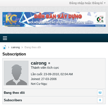
Đăng nhập hoặc Đăng kí
cairong
Ðang theo dõi
Subscription
cairong
Thành viên tích cực
Lần cuối: 23-09-2010, 02:04 AM
Joined: 27-03-2006
Nơi Cư Ngụ:
Ðang theo dõi
52
Subscribers
0