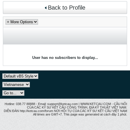
Back to Profile
User has no subscribers to display...
Hotline: 038.77 88888 - Email: support@ketcau.com | WWW.KETCAU.COM - CẦU NỐI
CỦA CÁC KỸ SƯ KẾT CẤU CÔNG TRÌNH, ĐỊA KỸ THUẬT VIỆT NAM.
DIỄN ĐÀN http://ketcau.com/forum NƠI HỘI TỤ CỦA CÁC KỸ SƯ KẾT CÂU VIỆT NAM
All times are GMT+7. This page was generated at cách đây 1 phút.