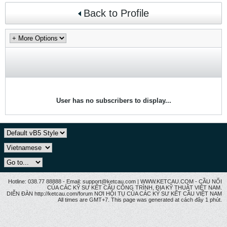
Back to Profile
User has no subscribers to display...
Hotline: 038.77 88888 - Email: support@ketcau.com | WWW.KETCAU.COM - CẦU NỐI
CỦA CÁC KỸ SƯ KẾT CẤU CÔNG TRÌNH, ĐỊA KỸ THUẬT VIỆT NAM.
DIỄN ĐÀN http://ketcau.com/forum NƠI HỘI TỤ CỦA CÁC KỸ SƯ KẾT CÂU VIỆT NAM
All times are GMT+7. This page was generated at cách đây 1 phút.