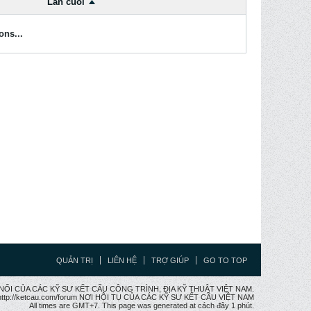
Lần cuối
ons...
QUẢN TRỊ
LIÊN HỆ
TRỢ GIÚP
GO TO TOP
CẦU NỐI CỦA CÁC KỸ SƯ KẾT CẤU CÔNG TRÌNH, ĐỊA KỸ THUẬT VIỆT NAM.
ttp://ketcau.com/forum NƠI HỘI TỤ CỦA CÁC KỸ SƯ KẾT CÂU VIỆT NAM
All times are GMT+7. This page was generated at cách đây 1 phút.