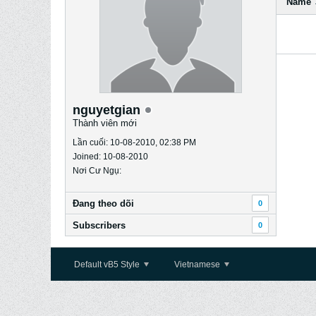
Name
nguyetgian
Thành viên mới
Lần cuối: 10-08-2010, 02:38 PM
Joined: 10-08-2010
Nơi Cư Ngụ:
Ðang theo dõi
0
Subscribers
0
Default vB5 Style
Vietnamese