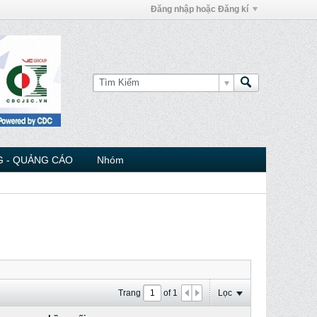
Đăng nhập hoặc Đăng kí
 - QUẢNG CÁO
Nhóm
Trang
of
1
Lọc