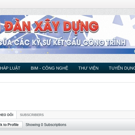
PHÁP LUẬT
BIM - CÔNG NGHỆ
THƯ VIỆN
TUYỂN DỤNG
HEO DÕI
SUBSCRIBERS
k to Profile
Showing
0
Subscriptions