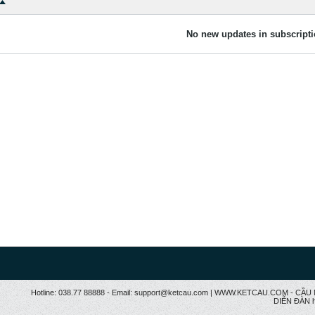
No new updates in subscripti
Hotline: 038.77 88888 - Email: support@ketcau.com | WWW.KETCAU.COM - 
DIỄN ĐÀN h