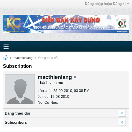
Đăng nhập hoặc Đăng kí
macthienlang
Ðang theo dõi
Subscription
macthienlang
Thành viên mới
Lần cuối: 25-09-2010, 03:38 PM
Joined: 12-08-2010
Nơi Cư Ngụ:
Ðang theo dõi
0
Subscribers
0