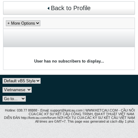
Back to Profile
User has no subscribers to display...
Hotline: 038.77 88888 - Email: support@ketcau.com | WWW.KETCAU.COM - CẦU NỐI
CỦA CÁC KỸ SƯ KẾT CẤU CÔNG TRÌNH, ĐỊA KỸ THUẬT VIỆT NAM.
DIỄN ĐÀN http://ketcau.com/forum NƠI HỘI TỤ CỦA CÁC KỸ SƯ KẾT CÂU VIỆT NAM
All times are GMT+7. This page was generated at cách đây 1 phút.