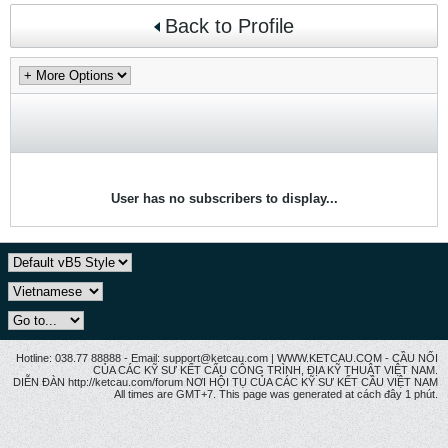
Back to Profile
User has no subscribers to display...
Hotline: 038.77 88888 - Email: support@ketcau.com | WWW.KETCAU.COM - CẦU NỐI
CỦA CÁC KỸ SƯ KẾT CẤU CÔNG TRÌNH, ĐỊA KỸ THUẬT VIỆT NAM.
DIỄN ĐÀN http://ketcau.com/forum NƠI HỘI TỤ CỦA CÁC KỸ SƯ KẾT CÂU VIỆT NAM
All times are GMT+7. This page was generated at cách đây 1 phút.