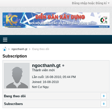
Đăng nhập hoặc Đăng kí
ngocthanh.gt
Ðang theo dõi
Subscription
ngocthanh.gt
Thành viên mới
Lần cuối: 16-08-2010, 05:44 PM
Joined: 16-08-2010
Nơi Cư Ngụ:
Ðang theo dõi
0
Subscribers
0