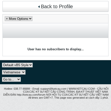
Back to Profile
User has no subscribers to display...
Hotline: 038.77 88888 - Email: support@ketcau.com | WWW.KETCAU.COM - CẦU NỐI
CỦA CÁC KỸ SƯ KẾT CẤU CÔNG TRÌNH, ĐỊA KỸ THUẬT VIỆT NAM.
DIỄN ĐÀN http://ketcau.com/forum NƠI HỘI TỤ CỦA CÁC KỸ SƯ KẾT CÂU VIỆT NAM
All times are GMT+7. This page was generated at cách đây 1 phút.