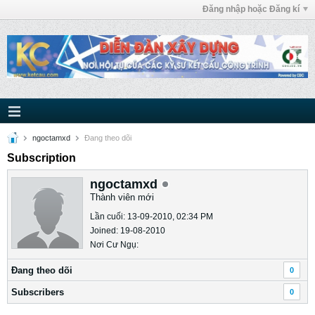
Đăng nhập hoặc Đăng kí
ngoctamxd
Ðang theo dõi
Subscription
ngoctamxd
Thành viên mới
Lần cuối: 13-09-2010, 02:34 PM
Joined: 19-08-2010
Nơi Cư Ngụ:
Ðang theo dõi
0
Subscribers
0