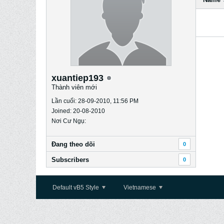
xuantiep193
Thành viên mới
Lần cuối: 28-09-2010, 11:56 PM
Joined: 20-08-2010
Nơi Cư Ngụ:
Ðang theo dõi
0
Subscribers
0
Default vB5 Style
Vietnamese