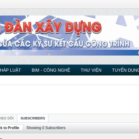
PHÁP LUẬT
BIM - CÔNG NGHỆ
THƯ VIỆN
TUYỂN DỤNG
HEO DÕI
SUBSCRIBERS
k to Profile
Showing
0
Subscribers