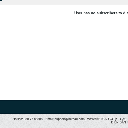
User has no subscribers to dis
Hotline: 038.77 88888 - Email: support@ketcau.com | WWW.KETCAU.COM - 
DIỄN ĐÀN h