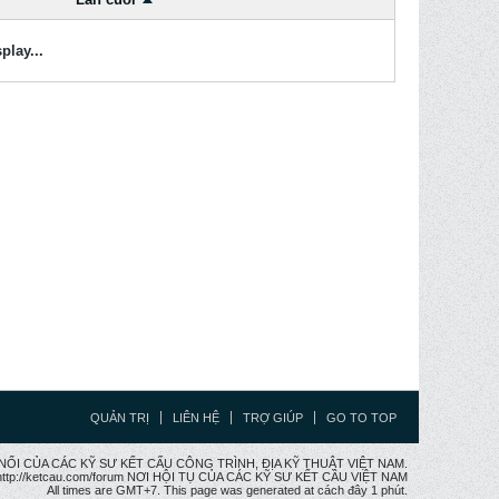
play...
QUẢN TRỊ
LIÊN HỆ
TRỢ GIÚP
GO TO TOP
CẦU NỐI CỦA CÁC KỸ SƯ KẾT CẤU CÔNG TRÌNH, ĐỊA KỸ THUẬT VIỆT NAM.
ttp://ketcau.com/forum NƠI HỘI TỤ CỦA CÁC KỸ SƯ KẾT CÂU VIỆT NAM
All times are GMT+7. This page was generated at cách đây 1 phút.