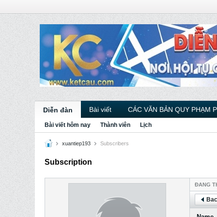
Bài viết
CÁC VĂN BẢN QUY PHẠM 
Diễn đàn
Bài viết hôm nay
Thành viên
Lịch
xuantiep193
Subscribers
Subscription
ÐANG T
Bac
Name