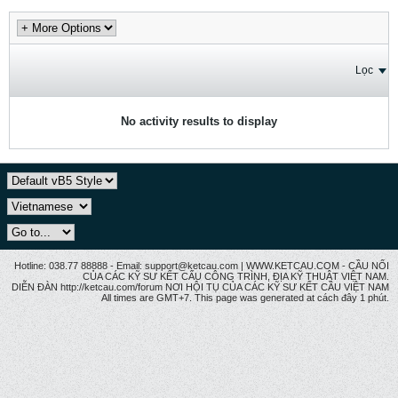
Lọc
No activity results to display
Hotline: 038.77 88888 - Email: support@ketcau.com | WWW.KETCAU.COM - CẦU NỐI
CỦA CÁC KỸ SƯ KẾT CẤU CÔNG TRÌNH, ĐỊA KỸ THUẬT VIỆT NAM.
DIỄN ĐÀN http://ketcau.com/forum NƠI HỘI TỤ CỦA CÁC KỸ SƯ KẾT CÂU VIỆT NAM
All times are GMT+7. This page was generated at cách đây 1 phút.