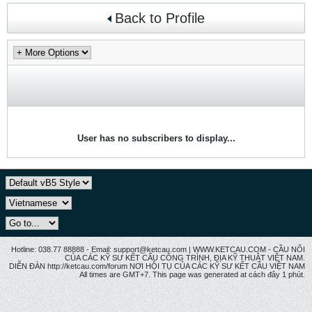
Back to Profile
User has no subscribers to display...
Hotline: 038.77 88888 - Email: support@ketcau.com | WWW.KETCAU.COM - CẦU NỐI
CỦA CÁC KỸ SƯ KẾT CẤU CÔNG TRÌNH, ĐỊA KỸ THUẬT VIỆT NAM.
DIỄN ĐÀN http://ketcau.com/forum NƠI HỘI TỤ CỦA CÁC KỸ SƯ KẾT CÂU VIỆT NAM
All times are GMT+7. This page was generated at cách đây 1 phút.