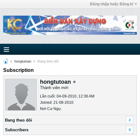
Đăng nhập hoặc Đăng kí
hongtutoan
Ðang theo dõi
Subscription
hongtutoan
Thành viên mới
Lần cuối: 04-09-2010, 12:36 AM
Joined: 21-08-2010
Nơi Cư Ngụ:
Ðang theo dõi
2
Subscribers
0