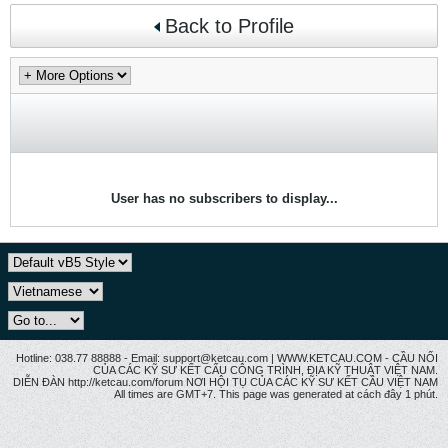
Back to Profile
User has no subscribers to display...
Hotline: 038.77 88888 - Email: support@ketcau.com | WWW.KETCAU.COM - CẦU NỐI
CỦA CÁC KỸ SƯ KẾT CẤU CÔNG TRÌNH, ĐỊA KỸ THUẬT VIỆT NAM.
DIỄN ĐÀN http://ketcau.com/forum NƠI HỘI TỤ CỦA CÁC KỸ SƯ KẾT CÂU VIỆT NAM
All times are GMT+7. This page was generated at cách đây 1 phút.