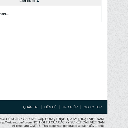
Lần cuối
ons...
QUẢN TRỊ
LIÊN HỆ
TRỢ GIÚP
GO TO TOP
CẦU NỐI CỦA CÁC KỸ SƯ KẾT CẤU CÔNG TRÌNH, ĐỊA KỸ THUẬT VIỆT NAM.
ttp://ketcau.com/forum NƠI HỘI TỤ CỦA CÁC KỸ SƯ KẾT CÂU VIỆT NAM
All times are GMT+7. This page was generated at cách đây 1 phút.