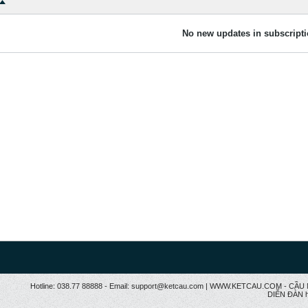
No new updates in subscripti
Hotline: 038.77 88888 - Email: support@ketcau.com | WWW.KETCAU.COM - 
DIỄN ĐÀN h