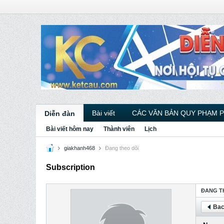
Bài viết
CÁC VĂN BẢN QUY PHẠM 
Diễn đàn
Bài viết hôm nay
Thành viên
Lịch
giakhanh468
Ðang theo dõi
Subscription
ÐANG T
Bac