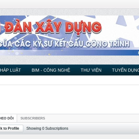
PHÁP LUẬT
BIM - CÔNG NGHỆ
THƯ VIỆN
TUYỂN DỤNG
HEO DÕI
SUBSCRIBERS
k to Profile
Showing
0
Subscriptions