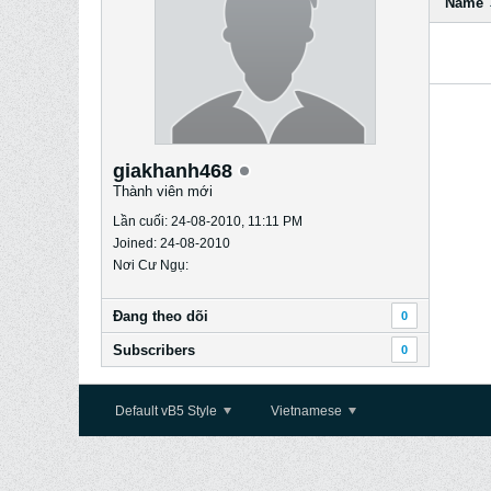
Name
giakhanh468
Thành viên mới
Lần cuối: 24-08-2010, 11:11 PM
Joined: 24-08-2010
Nơi Cư Ngụ:
Ðang theo dõi
0
Subscribers
0
Default vB5 Style
Vietnamese