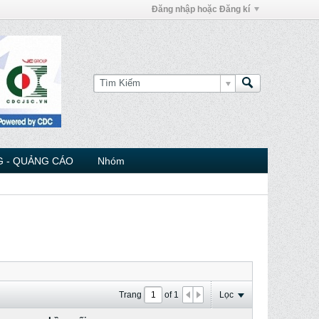
Đăng nhập hoặc Đăng kí
 - QUẢNG CÁO
Nhóm
Trang
of
1
Lọc