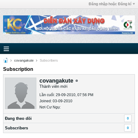
Đăng nhập hoặc Đăng kí
covangakute
Subscribers
Subscription
covangakute
Thành viên mới
Lần cuối: 29-09-2010, 07:56 PM
Joined: 03-09-2010
Nơi Cư Ngụ:
Ðang theo dõi
0
Subscribers
0