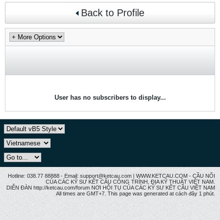
Back to Profile
User has no subscribers to display...
Hotline: 038.77 88888 - Email: support@ketcau.com | WWW.KETCAU.COM - CẦU NỐI
CỦA CÁC KỸ SƯ KẾT CẤU CÔNG TRÌNH, ĐỊA KỸ THUẬT VIỆT NAM.
DIỄN ĐÀN http://ketcau.com/forum NƠI HỘI TỤ CỦA CÁC KỸ SƯ KẾT CÂU VIỆT NAM
All times are GMT+7. This page was generated at cách đây 1 phút.