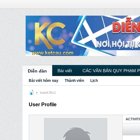
Bài viết
CÁC VĂN BẢN QUY PHẠM 
Diễn đàn
Bài viết hôm nay
Thành viên
Lịch
toank36x1
User Profile
ACTIVIT