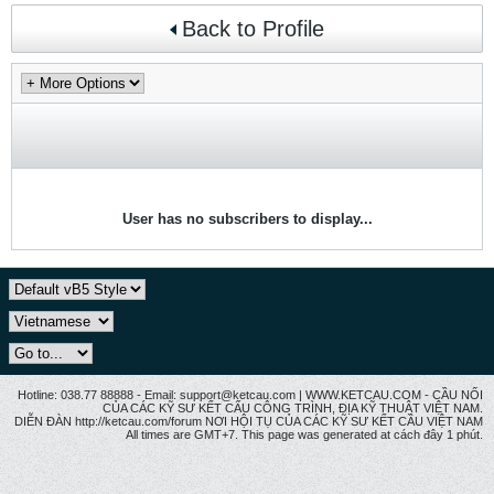
Back to Profile
User has no subscribers to display...
Hotline: 038.77 88888 - Email: support@ketcau.com | WWW.KETCAU.COM - CẦU NỐI
CỦA CÁC KỸ SƯ KẾT CẤU CÔNG TRÌNH, ĐỊA KỸ THUẬT VIỆT NAM.
DIỄN ĐÀN http://ketcau.com/forum NƠI HỘI TỤ CỦA CÁC KỸ SƯ KẾT CÂU VIỆT NAM
All times are GMT+7. This page was generated at cách đây 1 phút.