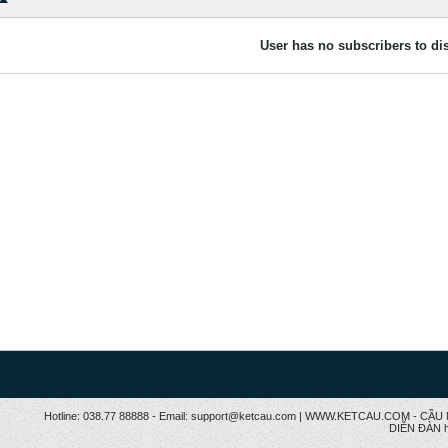
User has no subscribers to dis
Hotline: 038.77 88888 - Email: support@ketcau.com | WWW.KETCAU.COM - 
DIỄN ĐÀN h