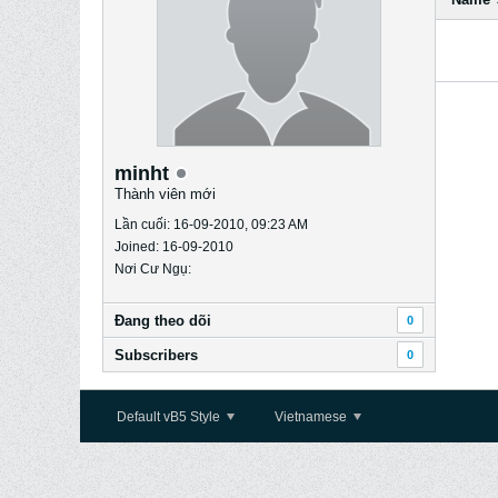
minht
Thành viên mới
Lần cuối: 16-09-2010, 09:23 AM
Joined: 16-09-2010
Nơi Cư Ngụ:
Ðang theo dõi
0
Subscribers
0
Default vB5 Style
Vietnamese