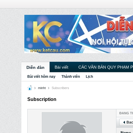
Bài viết
CÁC VĂN BẢN QUY PHẠM 
Diễn đàn
Bài viết hôm nay
Thành viên
Lịch
minht
Subscribers
Subscription
ÐANG T
Bac
Name