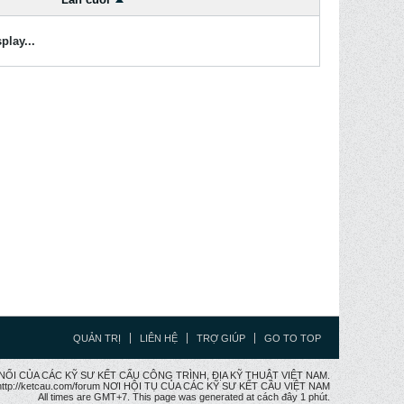
play...
QUẢN TRỊ
LIÊN HỆ
TRỢ GIÚP
GO TO TOP
CẦU NỐI CỦA CÁC KỸ SƯ KẾT CẤU CÔNG TRÌNH, ĐỊA KỸ THUẬT VIỆT NAM.
ttp://ketcau.com/forum NƠI HỘI TỤ CỦA CÁC KỸ SƯ KẾT CÂU VIỆT NAM
All times are GMT+7. This page was generated at cách đây 1 phút.