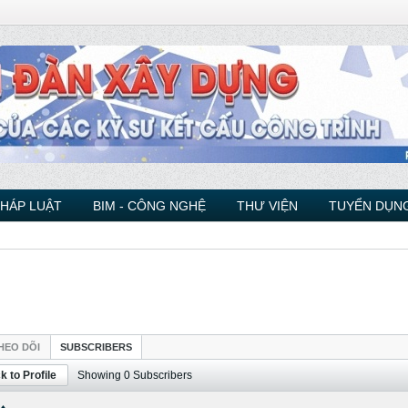
PHÁP LUẬT
BIM - CÔNG NGHỆ
THƯ VIỆN
TUYỂN DỤNG
HEO DÕI
SUBSCRIBERS
k to Profile
Showing
0
Subscribers